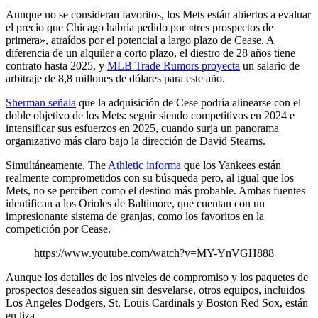
Aunque no se consideran favoritos, los Mets están abiertos a evaluar
el precio que Chicago habría pedido por «tres prospectos de
primera», atraídos por el potencial a largo plazo de Cease. A
diferencia de un alquiler a corto plazo, el diestro de 28 años tiene
contrato hasta 2025, y
MLB Trade Rumors proyecta
un salario de
arbitraje de 8,8 millones de dólares para este año.
Sherman señala
que la adquisición de Cese podría alinearse con el
doble objetivo de los Mets: seguir siendo competitivos en 2024 e
intensificar sus esfuerzos en 2025, cuando surja un panorama
organizativo más claro bajo la dirección de David Stearns.
Simultáneamente, The
Athletic informa
que los Yankees están
realmente comprometidos con su búsqueda pero, al igual que los
Mets, no se perciben como el destino más probable. Ambas fuentes
identifican a los Orioles de Baltimore, que cuentan con un
impresionante sistema de granjas, como los favoritos en la
competición por Cease.
https://www.youtube.com/watch?v=MY-YnVGH888
Aunque los detalles de los niveles de compromiso y los paquetes de
prospectos deseados siguen sin desvelarse, otros equipos, incluidos
Los Angeles Dodgers, St. Louis Cardinals y Boston Red Sox, están
en liza.