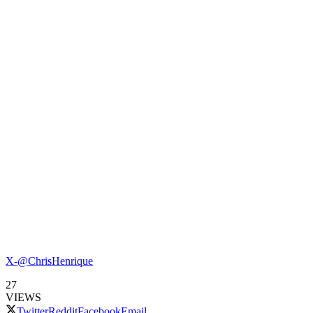
X-@ChrisHenrique
27
VIEWS
Twitter
Reddit
Facebook
Email