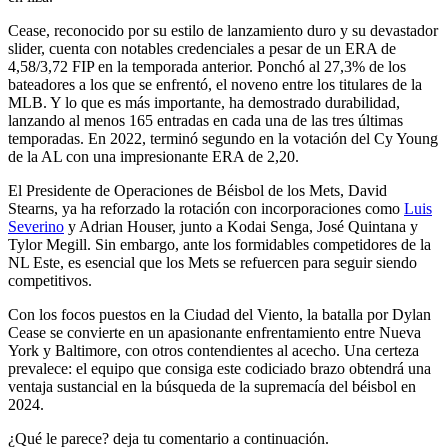
Cease, reconocido por su estilo de lanzamiento duro y su devastador
slider, cuenta con notables credenciales a pesar de un ERA de
4,58/3,72 FIP en la temporada anterior. Ponchó al 27,3% de los
bateadores a los que se enfrentó, el noveno entre los titulares de la
MLB. Y lo que es más importante, ha demostrado durabilidad,
lanzando al menos 165 entradas en cada una de las tres últimas
temporadas. En 2022, terminó segundo en la votación del Cy Young
de la AL con una impresionante ERA de 2,20.
El Presidente de Operaciones de Béisbol de los Mets, David
Stearns, ya ha reforzado la rotación con incorporaciones como
Luis
Severino
y Adrian Houser, junto a Kodai Senga, José Quintana y
Tylor Megill. Sin embargo, ante los formidables competidores de la
NL Este, es esencial que los Mets se refuercen para seguir siendo
competitivos.
Con los focos puestos en la Ciudad del Viento, la batalla por Dylan
Cease se convierte en un apasionante enfrentamiento entre Nueva
York y Baltimore, con otros contendientes al acecho. Una certeza
prevalece: el equipo que consiga este codiciado brazo obtendrá una
ventaja sustancial en la búsqueda de la supremacía del béisbol en
2024.
¿Qué le parece? deja tu comentario a continuación.