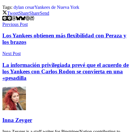
Tags:
dylan cesar
Yankees de Nueva York
Tweet
Share
Share
Send
Previous Post
Los Yankees obtienen más flexibilidad con Peraza y
los brazos
Next Post
La información privilegiada prevé que el acuerdo de
los Yankees con Carlos Rodon se convierta en una
«pesadilla
Inna Zeyger
Inna Zeyger is a staff writer for PinstripesNation contributing to