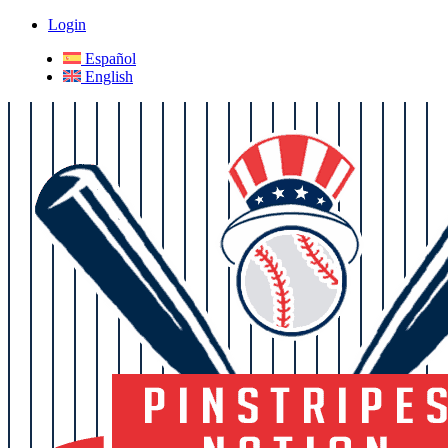
Login
Español
English