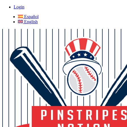
Login
Español
English