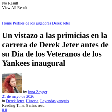
No Result
View All Result
Home
Perfiles de los jugadores
Derek Jeter
Un vistazo a las primicias en la
carrera de Derek Jeter antes de
su Día de los Veteranos de los
Yankees inaugural
by
Inna Zeyger
21 de mayo de 2026
in
Derek Jeter
,
Historia
,
Leyendas yanquis
Reading Time: 8 mins read
0
0