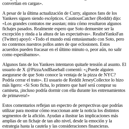
convertían en cargas».
A pesar de la última actualización de Curry, algunos fans de los
Yankees siguen siendo escépticos. CautiousCatcher (Reddit) dijo:
«Los grandes contratos me asustan; mira cómo resultaron algunos
fichajes pasados. Realmente espero que Soto demuestre ser la
excepción y rinda a la altura de las expectativas». RealistYanksFan
(Twitter) apoyó: «Todo el mundo está entusiasmado con Soto, pero
no contemos nuestros pollos antes de que eclosionen. Estos
acuerdos pueden fracasar en el último minuto o, peor aún, no salir
como esperábamos».
Algunos fans de los Yankees intentaron quitarle tensión al asunto. El
usuario de X @PizzaAndBaseball comentó: «¿Puede alguien
asegurarse de que Soto conoce la ventaja de la pizza de NYC?
Podría cerrar el trato». El usuario de Reddit JerseyCollector lo hizo
más ligero: «Si Soto ficha, lo primero que haré será comprar su
camiseta, ¡incluso podría dormir con ella durante los entrenamientos
de primavera!»
Estos comentarios reflejan un espectro de perspectivas que podrías
utilizar para mostrar cómo reaccionan ante la noticia los distintos
segmentos de la afición. Ayudan a ilustrar las implicaciones más
amplias de un fichaje de tan alto nivel, desde la emoción y la
estrategia hasta la cautela y las consideraciones financieras.