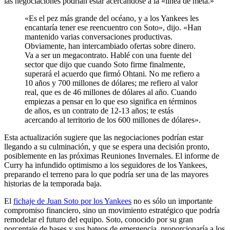
las negociaciones podrían estar acercándose a la «línea de meta.»
«Es el pez más grande del océano, y a los Yankees les
encantaría tener ese reencuentro con Soto», dijo. «Han
mantenido varias conversaciones productivas.
Obviamente, han intercambiado ofertas sobre dinero.
Va a ser un megacontrato. Hablé con una fuente del
sector que dijo que cuando Soto firme finalmente,
superará el acuerdo que firmó Ohtani. No me refiero a
10 años y 700 millones de dólares; me refiero al valor
real, que es de 46 millones de dólares al año. Cuando
empiezas a pensar en lo que eso significa en términos
de años, es un contrato de 12-13 años; te estás
acercando al territorio de los 600 millones de dólares».
Esta actualización sugiere que las negociaciones podrían estar
llegando a su culminación, y que se espera una decisión pronto,
posiblemente en las próximas Reuniones Invernales. El informe de
Curry ha infundido optimismo a los seguidores de los Yankees,
preparando el terreno para lo que podría ser una de las mayores
historias de la temporada baja.
El
fichaje de Juan Soto por los Yankees
no es sólo un importante
compromiso financiero, sino un movimiento estratégico que podría
remodelar el futuro del equipo. Soto, conocido por su gran
porcentaje de bases y sus bateos de emergencia, proporcionaría a los