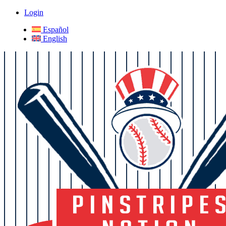
Login
Español
English