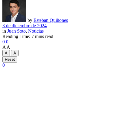
by
Esteban Quiñones
3 de diciembre de 2024
in
Juan Soto
,
Noticias
Reading Time: 7 mins read
0
0
A
A
A
A
Reset
0