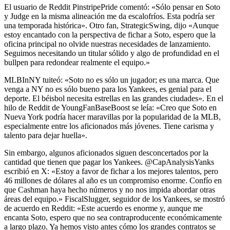
El usuario de Reddit PinstripePride comentó: «Sólo pensar en Soto
y Judge en la misma alineación me da escalofríos. Esta podría ser
una temporada histórica». Otro fan, StrategicSwing, dijo «Aunque
estoy encantado con la perspectiva de fichar a Soto, espero que la
oficina principal no olvide nuestras necesidades de lanzamiento.
Seguimos necesitando un titular sólido y algo de profundidad en el
bullpen para redondear realmente el equipo.»
MLBInNY tuiteó: «Soto no es sólo un jugador; es una marca. Que
venga a NY no es sólo bueno para los Yankees, es genial para el
deporte. El béisbol necesita estrellas en las grandes ciudades». En el
hilo de Reddit de YoungFanBaseBoost se leía: «Creo que Soto en
Nueva York podría hacer maravillas por la popularidad de la MLB,
especialmente entre los aficionados más jóvenes. Tiene carisma y
talento para dejar huella».
Sin embargo, algunos aficionados siguen desconcertados por la
cantidad que tienen que pagar los Yankees. @CapAnalysisYanks
escribió en X: «Estoy a favor de fichar a los mejores talentos, pero
46 millones de dólares al año es un compromiso enorme. Confío en
que Cashman haya hecho números y no nos impida abordar otras
áreas del equipo.» FiscalSlugger, seguidor de los Yankees, se mostró
de acuerdo en Reddit: «Este acuerdo es enorme y, aunque me
encanta Soto, espero que no sea contraproducente económicamente
a largo plazo. Ya hemos visto antes cómo los grandes contratos se