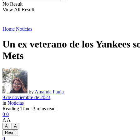
No Result
View All Result
Home
Noticias
Un ex veterano de los Yankees so
Mets
by
Amanda Paula
9 de noviembre de 2023
in
Noticias
Reading Time: 3 mins read
0
0
A
A
A
A
Reset
0