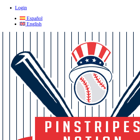
Login
Español
English