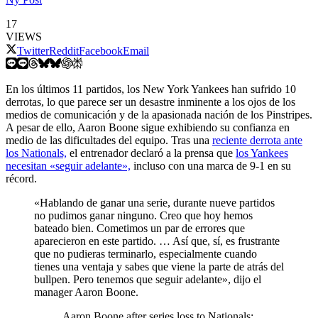
17
VIEWS
Twitter
Reddit
Facebook
Email
En los últimos 11 partidos, los New York Yankees han sufrido 10
derrotas, lo que parece ser un desastre inminente a los ojos de los
medios de comunicación y de la apasionada nación de los Pinstripes.
A pesar de ello, Aaron Boone sigue exhibiendo su confianza en
medio de las dificultades del equipo. Tras una
reciente derrota ante
los Nationals,
el entrenador declaró a la prensa que
los Yankees
necesitan «seguir adelante»,
incluso con una marca de 9-1 en su
récord.
«Hablando de ganar una serie, durante nueve partidos
no pudimos ganar ninguno. Creo que hoy hemos
bateado bien. Cometimos un par de errores que
aparecieron en este partido. … Así que, sí, es frustrante
que no pudieras terminarlo, especialmente cuando
tienes una ventaja y sabes que viene la parte de atrás del
bullpen. Pero tenemos que seguir adelante», dijo el
manager Aaron Boone.
Aaron Boone after series loss to Nationals: