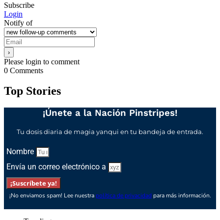
Subscribe
Login
Notify of
Please login to comment
0
Comments
Top Stories
¡Únete a la Nación Pinstripes!
Tu dosis diaria de magia yanqui en tu bandeja de entrada.
Nombre
Envía un correo electrónico a
¡Suscríbete ya!
¡No enviamos spam! Lee nuestra
política de privacidad
para más información.