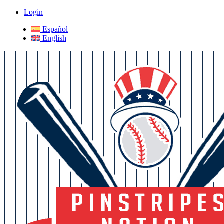
Login
Español
English