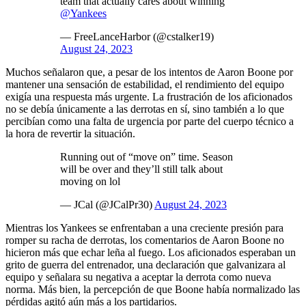
team that actually cares about winning
@Yankees
— FreeLanceHarbor (@cstalker19)
August 24, 2023
Muchos señalaron que, a pesar de los intentos de Aaron Boone por
mantener una sensación de estabilidad, el rendimiento del equipo
exigía una respuesta más urgente. La frustración de los aficionados
no se debía únicamente a las derrotas en sí, sino también a lo que
percibían como una falta de urgencia por parte del cuerpo técnico a
la hora de revertir la situación.
Running out of “move on” time. Season
will be over and they’ll still talk about
moving on lol
— JCal (@JCalPr30)
August 24, 2023
Mientras los Yankees se enfrentaban a una creciente presión para
romper su racha de derrotas, los comentarios de Aaron Boone no
hicieron más que echar leña al fuego. Los aficionados esperaban un
grito de guerra del entrenador, una declaración que galvanizara al
equipo y señalara su negativa a aceptar la derrota como nueva
norma. Más bien, la percepción de que Boone había normalizado las
pérdidas agitó aún más a los partidarios.