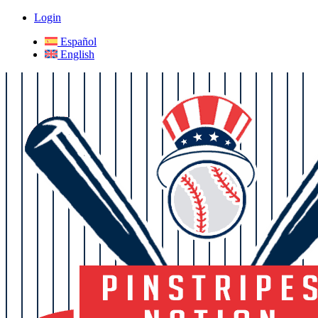
Login
Español
English