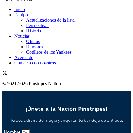
Inicio
Equipo
Actualizaciones de la lista
Perspectivas
Historia
Noticias
Oficios
Rumores
Cotilleos de los Yankees
Acerca de
Contacta con nosotros
© 2021-2026 Pinstripes Nation
¡Únete a la Nación Pinstripes!
Tu dosis diaria de magia yanqui en tu bandeja de entrada.
Nombre