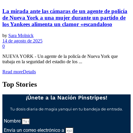
La mirada ante las cámaras de un agente de policía
de Nueva York a una mujer durante un partido de
los Yankees alimenta un clamor «escandaloso
by
Sara Molnick
14 de agosto de 2025
0
NUEVA YORK - Un agente de la policía de Nueva York que
trabaja en la seguridad del estadio de los ...
Read more
Details
Top Stories
¡Únete a la Nación Pinstripes!
Tu dosis diaria de magia yanqui en tu bandeja de entrada.
Nombre
Envía un correo electrónico a