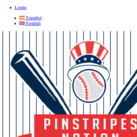
Login
Español
English