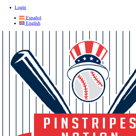
Login
Español
English