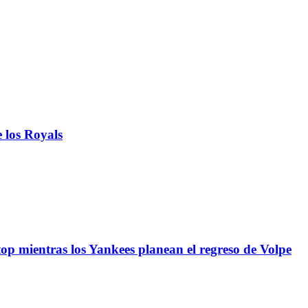
 los Royals
top mientras los Yankees planean el regreso de Volpe