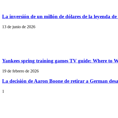
La inversión de un millón de dólares de la leyenda de
13 de junio de 2026
Yankees spring training games TV guide: Where to 
19 de febrero de 2026
La decisión de Aaron Boone de retirar a German desat
1