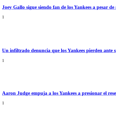
Joey Gallo sigue siendo fan de los Yankees a pesar de 
1
Un infiltrado denuncia que los Yankees pierden ante sus
1
Aaron Judge empuja a los Yankees a presionar el rese
1