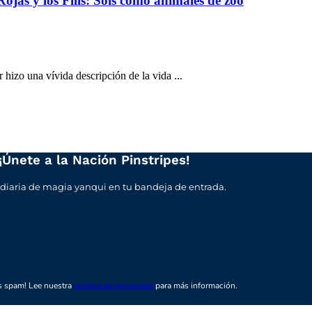
t
ojas y los Filis: Sois como animales de zoo
izo una vívida descripción de la vida ...
¡Únete a la Nación Pinstripes!
 diaria de magia yanqui en tu bandeja de entrada.
 spam! Lee nuestra
política de privacidad
para más información.