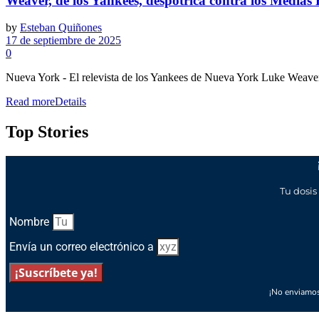
Weaver, de los Yankees, despotrica contra los Medias R
by
Esteban Quiñones
17 de septiembre de 2025
0
Nueva York - El relevista de los Yankees de Nueva York Luke Weaver h
Read more
Details
Top Stories
Tu dosis
Nombre
Envía un correo electrónico a
¡Suscríbete ya!
¡No enviamos