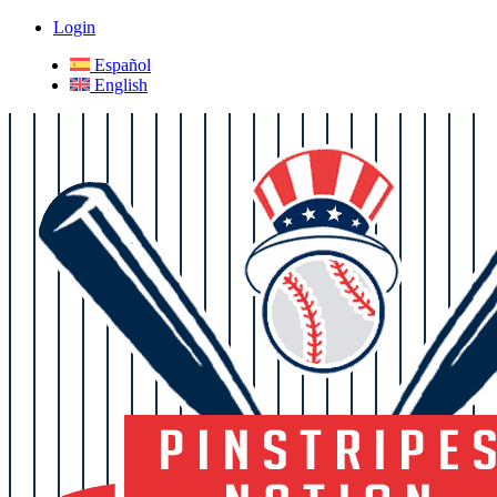
Login
Español
English