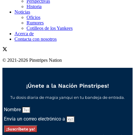
Perspectivas
Historia
Noticias
Oficios
Rumores
Cotilleos de los Yankees
Acerca de
Contacta con nosotros
© 2021-2026 Pinstripes Nation
¡Únete a la Nación Pinstripes!
Tu dosis diaria de magia yanqui en tu bandeja de entrada.
Nombre
Envía un correo electrónico a
¡Suscríbete ya!