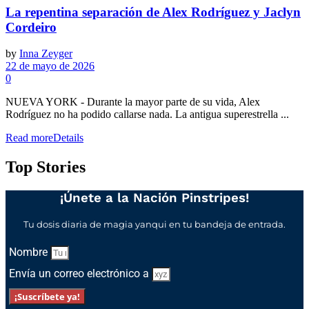
La repentina separación de Alex Rodríguez y Jaclyn
Cordeiro
by
Inna Zeyger
22 de mayo de 2026
0
NUEVA YORK - Durante la mayor parte de su vida, Alex
Rodríguez no ha podido callarse nada. La antigua superestrella ...
Read more
Details
Top Stories
¡Únete a la Nación Pinstripes!
Tu dosis diaria de magia yanqui en tu bandeja de entrada.
Nombre
Envía un correo electrónico a
¡Suscríbete ya!