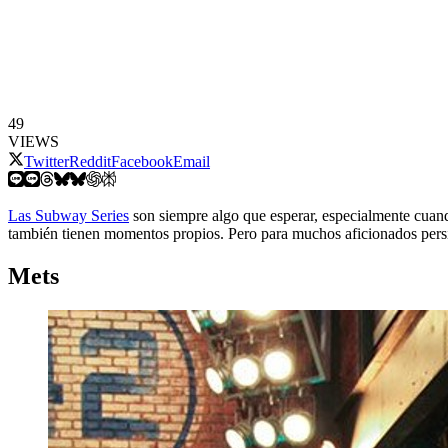
49
VIEWS
Twitter
Reddit
Facebook
Email
Las Subway Series
son siempre algo que esperar, especialmente cuand
también tienen momentos propios. Pero para muchos aficionados persis
Mets