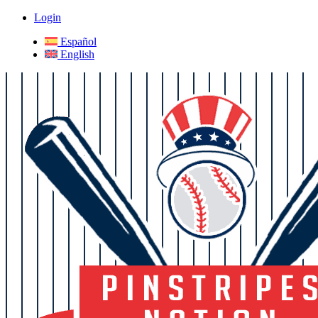
Login
Español
English