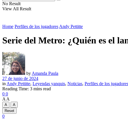
No Result
View All Result
Home
Perfiles de los jugadores
Andy Pettitte
Serie del Metro: ¿Quién es el l
by
Amanda Paula
27 de junio de 2024
in
Andy Pettitte
,
Leyendas yanquis
,
Noticias
,
Perfiles de los jugadore
Reading Time: 3 mins read
0
0
A
A
A
A
Reset
0