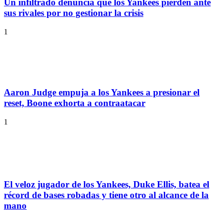
Un infiltrado denuncia que los Yankees pierden ante
sus rivales por no gestionar la crisis
1
Aaron Judge empuja a los Yankees a presionar el
reset, Boone exhorta a contraatacar
1
El veloz jugador de los Yankees, Duke Ellis, batea el
récord de bases robadas y tiene otro al alcance de la
mano