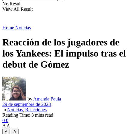
No Result
View All Result
Home
Noticias
Reacción de los jugadores de
los Yankees: El impulso tras el
debut de Gómez
by
Amanda Paula
29 de septiembre de 2023
in
Noticias
,
Reacciones
Reading Time: 3 mins read
0
0
A
A
A
A