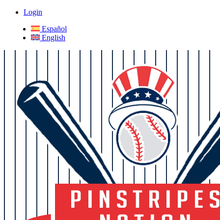
Login
Español
English