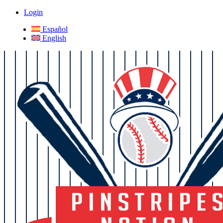
Login
Español
English