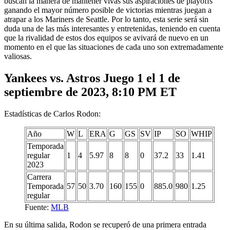
buscan la manera de mantener vivas sus aspiraciones de playoffs
ganando el mayor número posible de victorias mientras juegan a
atrapar a los Mariners de Seattle. Por lo tanto, esta serie será sin
duda una de las más interesantes y entretenidas, teniendo en cuenta
que la rivalidad de estos dos equipos se avivará de nuevo en un
momento en el que las situaciones de cada uno son extremadamente
valiosas.
Yankees vs. Astros Juego 1 el 1 de
septiembre de 2023, 8:10 PM ET
Estadísticas de Carlos Rodon:
Año
W
L
ERA
G
GS
SV
IP
SO
WHIP
Temporada
regular
1
4
5.97
8
8
0
37.2
33
1.41
2023
Carrera
Temporada
57
50
3.70
160
155
0
885.0
980
1.25
regular
Fuente:
MLB
En su última salida, Rodon se recuperó de una primera entrada