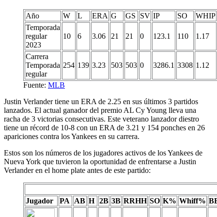
Año
W
L
ERA
G
GS
SV
IP
SO
WHIP
Temporada
regular
10
6
3.06
21
21
0
123.1
110
1.17
2023
Carrera
Temporada
254
139
3.23
503
503
0
3286.1
3308
1.12
regular
Fuente:
MLB
Justin Verlander tiene un ERA de 2.25 en sus últimos 3 partidos
lanzados. El actual ganador del premio AL Cy Young lleva una
racha de 3 victorias consecutivas. Este veterano lanzador diestro
tiene un récord de 10-8 con un ERA de 3.21 y 154 ponches en 26
apariciones contra los Yankees en su carrera.
Estos son los números de los jugadores activos de los Yankees de
Nueva York que tuvieron la oportunidad de enfrentarse a Justin
Verlander en el home plate antes de este partido:
Jugador
PA
AB
H
2B
3B
RRHH
SO
K%
Whiff%
B