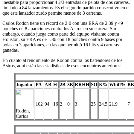
inestable para proporcionar 4 2/3 entradas de pelota de dos carreras,
limitado a 84 lanzamientos. Es el segundo partido consecutivo en el
que este lanzador zurdo permite menos de 3 carreras.
Carlos Rodon tiene un récord de 2-0 con una ERA de 2.39 y 49
ponches en 8 apariciones contra los Astros en su carrera. Sin
embargo, cuando juega como parte del equipo visitante contra
Houston, su ERA es de 1.86 con 18 ponches contra 9 bases por
bolas en 3 apariciones, en las que permitió 16 hits y 4 carreras
ganadas.
En cuanto al rendimiento de Rodon contra los bateadores de los
Astros, aquí están las estadísticas de esos encuentros anteriores:
Jugador
PA
AB
H
2B
3B
RRHH
SO
K%
Whiff%
BB
102
94
16
2
0
3
25
24.5
21.9
7
Rodón,
Carlos