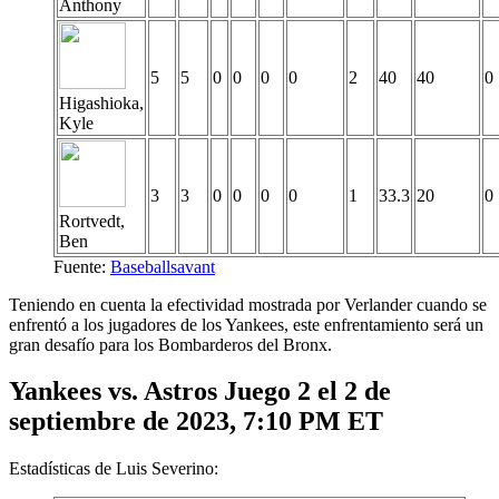
Anthony
5
5
0
0
0
0
2
40
40
0
Higashioka,
Kyle
3
3
0
0
0
0
1
33.3
20
0
Rortvedt,
Ben
Fuente:
Baseballsavant
Teniendo en cuenta la efectividad mostrada por Verlander cuando se
enfrentó a los jugadores de los Yankees, este enfrentamiento será un
gran desafío para los Bombarderos del Bronx.
Yankees vs. Astros Juego 2 el 2 de
septiembre de 2023, 7:10 PM ET
Estadísticas de Luis Severino: