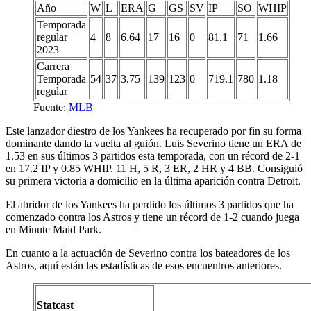
Año
W
L
ERA
G
GS
SV
IP
SO
WHIP
Temporada
regular
4
8
6.64
17
16
0
81.1
71
1.66
2023
Carrera
Temporada
54
37
3.75
139
123
0
719.1
780
1.18
regular
Fuente:
MLB
Este lanzador diestro de los Yankees ha recuperado por fin su forma
dominante dando la vuelta al guión. Luis Severino tiene un ERA de
1.53 en sus últimos 3 partidos esta temporada, con un récord de 2-1
en 17.2 IP y 0.85 WHIP. 11 H, 5 R, 3 ER, 2 HR y 4 BB. Consiguió
su primera victoria a domicilio en la última aparición contra Detroit.
El abridor de los Yankees ha perdido los últimos 3 partidos que ha
comenzado contra los Astros y tiene un récord de 1-2 cuando juega
en Minute Maid Park.
En cuanto a la actuación de Severino contra los bateadores de los
Astros, aquí están las estadísticas de esos encuentros anteriores.
Statcast