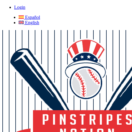
Login
Español
English