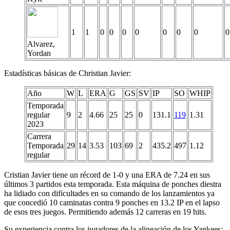
1
1
0
0
0
0
0
0
0
0
Alvarez,
Yordan
Estadísticas básicas de Christian Javier:
Año
W
L
ERA
G
GS
SV
IP
SO
WHIP
Temporada
regular
9
2
4.66
25
25
0
131.1
119
1.31
2023
Carrera
Temporada
29
14
3.53
103
69
2
435.2
497
1.12
regular
Cristian Javier tiene un récord de 1-0 y una ERA de 7.24 en sus
últimos 3 partidos esta temporada. Esta máquina de ponches diestra
ha lidiado con dificultades en su comando de los lanzamientos ya
que concedió 10 caminatas contra 9 ponches en 13.2 IP en el lapso
de esos tres juegos. Permitiendo además 12 carreras en 19 hits.
Su experiencia contra los jugadores de la alineación de los Yankees: