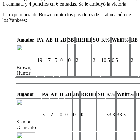
1 caminata y 4 ponches en 6 entradas. Se le atribuyó la victoria.
La experiencia de Brown contra los jugadores de la alineación de
los Yankees:
Jugador
PA
AB
H
2B
3B
RRHH
SO
K%
Whiff%
BB
19
17
5
0
0
2
2
10.5
6.5
2
Brown,
Hunter
Jugador
PA
AB
H
2B
3B
RRHH
SO
K%
Whiff%
B
3
2
0
0
0
0
1
33.3
33.3
1
Stanton,
Giancarlo