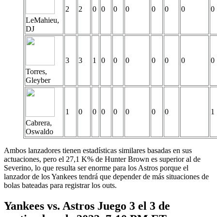
2
2
0
0
0
0
0
0
0
0
LeMahieu,
DJ
3
3
1
0
0
0
0
0
0
0
Torres,
Gleyber
1
0
0
0
0
0
0
0
1
Cabrera,
Oswaldo
Ambos lanzadores tienen estadísticas similares basadas en sus
actuaciones, pero el 27,1 K% de Hunter Brown es superior al de
Severino, lo que resulta ser enorme para los Astros porque el
lanzador de los Yankees tendrá que depender de más situaciones de
bolas bateadas para registrar los outs.
Yankees vs. Astros Juego 3 el 3 de