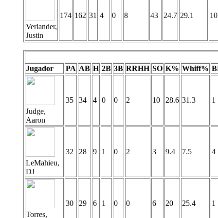
174
162
31
4
0
8
43
24.7
29.1
10
Verlander,
Justin
Jugador
PA
AB
H
2B
3B
RRHH
SO
K%
Whiff%
B
35
34
4
0
0
2
10
28.6
31.3
1
Judge,
Aaron
32
28
9
1
0
2
3
9.4
7.5
4
LeMahieu,
DJ
30
29
6
1
0
0
6
20
25.4
1
Torres,