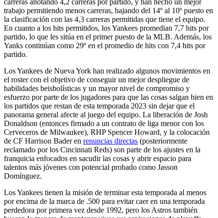
carreras anotando 4,2 carreras por partido, y han hecho un mejor
trabajo permitiendo menos carreras, bajando del 14º al 10º puesto en
la clasificación con las 4,3 carreras permitidas que tiene el equipo.
En cuanto a los hits permitidos, los Yankees promedian 7,7 hits por
partido, lo que les sitúa en el primer puesto de la MLB. Además, los
Yanks continúan como 29º en el promedio de hits con 7,4 hits por
partido.
Los Yankees de Nueva York han realizado algunos movimientos en
el roster con el objetivo de conseguir un mejor despliegue de
habilidades beisbolísticas y un mayor nivel de compromiso y
esfuerzo por parte de los jugadores para que las cosas salgan bien en
los partidos que restan de esta temporada 2023 sin dejar que el
panorama general afecte al juego del equipo. La liberación de Josh
Donaldson (entonces firmado a un contrato de liga menor con los
Cerveceros de Milwaukee), RHP Spencer Howard, y la colocación
de CF Harrison Bader en
renuncias directas
(posteriormente
reclamado por los Cincinnati Reds) son parte de los ajustes en la
franquicia enfocados en sacudir las cosas y abrir espacio para
talentos más jóvenes con potencial probado como Jasson
Domínguez.
Los Yankees tienen la misión de terminar esta temporada al menos
por encima de la marca de .500 para evitar caer en una temporada
perdedora por primera vez desde 1992, pero los Astros también