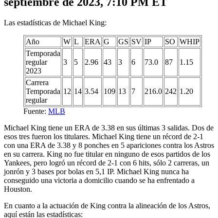
septiembre de 2023, 7:10 PM ET
Las estadísticas de Michael King:
Año
W
L
ERA
G
GS
SV
IP
SO
WHIP
Temporada
regular
3
5
2.96
43
3
6
73.0
87
1.15
2023
Carrera
Temporada
12
14
3.54
109
13
7
216.0
242
1.20
regular
Fuente:
MLB
Michael King tiene un ERA de 3.38 en sus últimas 3 salidas. Dos de
esos tres fueron los titulares. Michael King tiene un récord de 2-1
con una ERA de 3.38 y 8 ponches en 5 apariciones contra los Astros
en su carrera. King no fue titular en ninguno de esos partidos de los
Yankees, pero logró un récord de 2-1 con 6 hits, sólo 2 carreras, un
jonrón y 3 bases por bolas en 5,1 IP. Michael King nunca ha
conseguido una victoria a domicilio cuando se ha enfrentado a
Houston.
En cuanto a la actuación de King contra la alineación de los Astros,
aquí están las estadísticas: