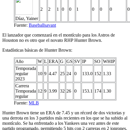
2
2
1
0
0
1
0
0
0
0
Díaz, Yainer
Fuente:
Baseballsavant
El lanzador que comenzará en el montículo para los Astros de
Houston no es otro que el novato RHP Hunter Brown.
Estadísticas básicas de Hunter Brown:
Año
W
L
ERA
G
GS
SV
IP
SO
WHIP
Temporada
regular
10
9
4.47
25
24
0
133.0
152
1.33
2023
Carrera
Temporada
12
9
3.99
32
26
0
153.1
174
1.30
regular
Fuente:
MLB
Hunter Brown tiene un ERA de 7.45 y un récord de dos victorias y
una derrota en los 3 partidos más recientes en los que se ha subido al
montículo. Se ha enfrentado a los Yankees una vez antes de este
partido programado, permitiendo 5 hits con 2 carreras en 2 jonrones,