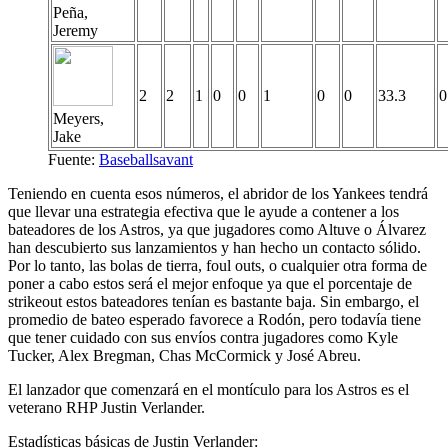
Peña,
Jeremy
2
2
1
0
0
1
0
0
33.3
0
Meyers,
Jake
Fuente:
Baseballsavant
Teniendo en cuenta esos números, el abridor de los Yankees tendrá
que llevar una estrategia efectiva que le ayude a contener a los
bateadores de los Astros, ya que jugadores como Altuve o Álvarez
han descubierto sus lanzamientos y han hecho un contacto sólido.
Por lo tanto, las bolas de tierra, foul outs, o cualquier otra forma de
poner a cabo estos será el mejor enfoque ya que el porcentaje de
strikeout estos bateadores tenían es bastante baja. Sin embargo, el
promedio de bateo esperado favorece a Rodón, pero todavía tiene
que tener cuidado con sus envíos contra jugadores como Kyle
Tucker, Alex Bregman, Chas McCormick y José Abreu.
El lanzador que comenzará en el montículo para los Astros es el
veterano RHP Justin Verlander.
Estadísticas básicas de Justin Verlander: