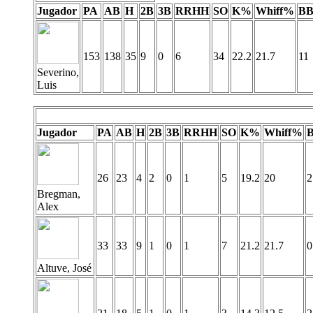
Jugador
PA
AB
H
2B
3B
RRHH
SO
K%
Whiff%
B
153
138
35
9
0
6
34
22.2
21.7
11
Severino,
Luis
Jugador
PA
AB
H
2B
3B
RRHH
SO
K%
Whiff%
26
23
4
2
0
1
5
19.2
20
2
Bregman,
Alex
33
33
9
1
0
1
7
21.2
21.7
0
Altuve, José