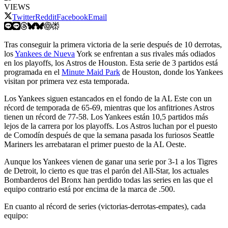
VIEWS
Twitter
Reddit
Facebook
Email
Tras conseguir la primera victoria de la serie después de 10 derrotas,
los
Yankees de Nueva
York se enfrentan a sus rivales más odiados
en los playoffs, los Astros de Houston. Esta serie de 3 partidos está
programada en el
Minute Maid Park
de Houston, donde los Yankees
visitan por primera vez esta temporada.
Los Yankees siguen estancados en el fondo de la AL Este con un
récord de temporada de 65-69, mientras que los anfitriones Astros
tienen un récord de 77-58. Los Yankees están 10,5 partidos más
lejos de la carrera por los playoffs. Los Astros luchan por el puesto
de Comodín después de que la semana pasada los furiosos Seattle
Mariners les arrebataran el primer puesto de la AL Oeste.
Aunque los Yankees vienen de ganar una serie por 3-1 a los Tigres
de Detroit, lo cierto es que tras el parón del All-Star, los actuales
Bombarderos del Bronx han perdido todas las series en las que el
equipo contrario está por encima de la marca de .500.
En cuanto al récord de series (victorias-derrotas-empates), cada
equipo: