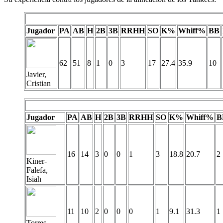
Jugador
PA
AB
H
2B
3B
RRHH
SO
K%
Whiff%
BB
62
51
8
1
0
3
17
27.4
35.9
10
Javier,
Cristian
Jugador
PA
AB
H
2B
3B
RRHH
SO
K%
Whiff%
B
16
14
3
0
0
1
3
18.8
20.7
2
Kiner-
Falefa,
Isiah
11
10
2
0
0
0
1
9.1
31.3
1
Torres,