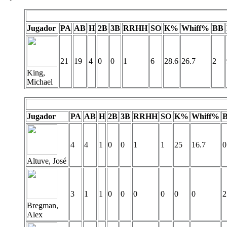
Jugador
PA
AB
H
2B
3B
RRHH
SO
K%
Whiff%
BB
21
19
4
0
0
1
6
28.6
26.7
2
King,
Michael
Jugador
PA
AB
H
2B
3B
RRHH
SO
K%
Whiff%
4
4
1
0
0
1
1
25
16.7
0
Altuve, José
3
1
1
0
0
0
0
0
0
2
Bregman,
Alex