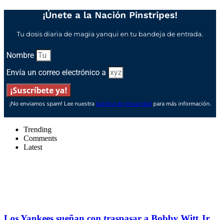
¡Únete a la Nación Pinstripes!
Tu dosis diaria de magia yanqui en tu bandeja de entrada.
Nombre
Envía un correo electrónico a
¡Suscríbete ya!
¡No enviamos spam! Lee nuestra
política de privacidad
para más información.
Trending
Comments
Latest
Los Yankees sueñan con traspasar a Bobby Witt Jr