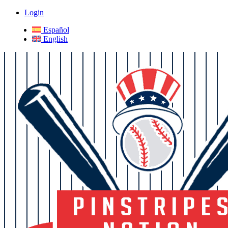
Login
Español
English