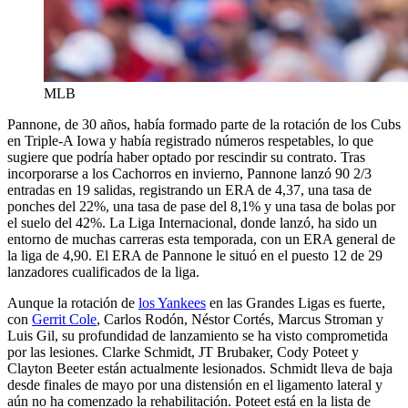
MLB
Pannone, de 30 años, había formado parte de la rotación de los Cubs
en Triple-A Iowa y había registrado números respetables, lo que
sugiere que podría haber optado por rescindir su contrato. Tras
incorporarse a los Cachorros en invierno, Pannone lanzó 90 2/3
entradas en 19 salidas, registrando un ERA de 4,37, una tasa de
ponches del 22%, una tasa de pase del 8,1% y una tasa de bolas por
el suelo del 42%. La Liga Internacional, donde lanzó, ha sido un
entorno de muchas carreras esta temporada, con un ERA general de
la liga de 4,90. El ERA de Pannone le situó en el puesto 12 de 29
lanzadores cualificados de la liga.
Aunque la rotación de
los Yankees
en las Grandes Ligas es fuerte,
con
Gerrit Cole
, Carlos Rodón, Néstor Cortés, Marcus Stroman y
Luis Gil, su profundidad de lanzamiento se ha visto comprometida
por las lesiones. Clarke Schmidt, JT Brubaker, Cody Poteet y
Clayton Beeter están actualmente lesionados. Schmidt lleva de baja
desde finales de mayo por una distensión en el ligamento lateral y
aún no ha comenzado la rehabilitación. Poteet está en la lista de