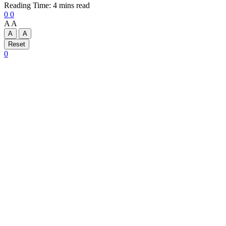
Reading Time: 4 mins read
0
0
A
A
A
A
Reset
0