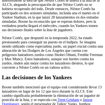
anteriormente la idea de que Néstor Cortés se uniera a la lista de la
ALCS, alegando la preocupación de que Néstor Cortés no se
hubiera recuperado del todo. Desde entonces, Néstor Cortés ha
participado en dos sesiones simuladas, incluida una el martes en el
Yankee Stadium, en la que lanzó 28 lanzamientos en dos entradas
simuladas. Boone ha reconocido que se esperan dolores, pero la
verdadera prueba llegará el miércoles, cuando los Yankees tomen
sus decisiones finales sobre la lista de jugadores.
Néstor Cortés, que despuntó en la temporada 2022, ha estado
presionando para conseguir un puesto en el bullpen. Se imagina
siendo utilizado como especialista zurdo, un papel crucial contra una
alineación de los Dodgers de Los Ángeles que cuenta con
peligrosos bateadores zurdos como Shohei Ohtani, Freddie Freeman
y Max Muncy. Estos bateadores, aunque son fuertes contra los
zurdos, rinden aún mejor contra los lanzadores diestros, lo que
convierte a Néstor Cortés en un valioso activo.
Las decisiones de los Yankees
Boone también mencionó que el equipo está considerando llevar 13
lanzadores en lugar de los 12 que tuvo durante la ALCS. Este
cambio significaría probablemente la eliminación de un jugador de
posición de la lista, y se especula con
Trent Grisham
o
Jasson
Domínguez
, según el presentador de Talkin’ Yanks, Jomboy.