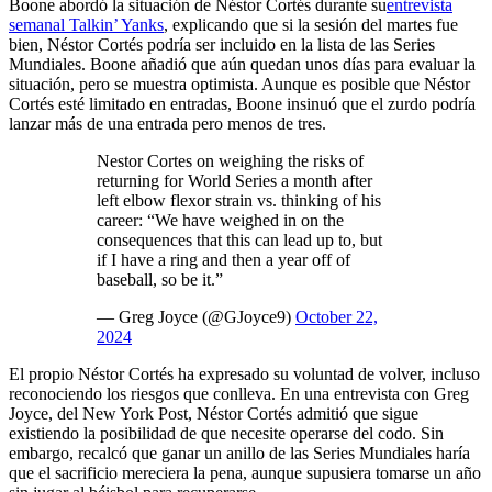
Boone abordó la situación de Néstor Cortés durante su
entrevista
semanal Talkin’ Yanks
, explicando que si la sesión del martes fue
bien, Néstor Cortés podría ser incluido en la lista de las Series
Mundiales. Boone añadió que aún quedan unos días para evaluar la
situación, pero se muestra optimista. Aunque es posible que Néstor
Cortés esté limitado en entradas, Boone insinuó que el zurdo podría
lanzar más de una entrada pero menos de tres.
Nestor Cortes on weighing the risks of
returning for World Series a month after
left elbow flexor strain vs. thinking of his
career: “We have weighed in on the
consequences that this can lead up to, but
if I have a ring and then a year off of
baseball, so be it.”
— Greg Joyce (@GJoyce9)
October 22,
2024
El propio Néstor Cortés ha expresado su voluntad de volver, incluso
reconociendo los riesgos que conlleva. En una entrevista con Greg
Joyce, del New York Post, Néstor Cortés admitió que sigue
existiendo la posibilidad de que necesite operarse del codo. Sin
embargo, recalcó que ganar un anillo de las Series Mundiales haría
que el sacrificio mereciera la pena, aunque supusiera tomarse un año