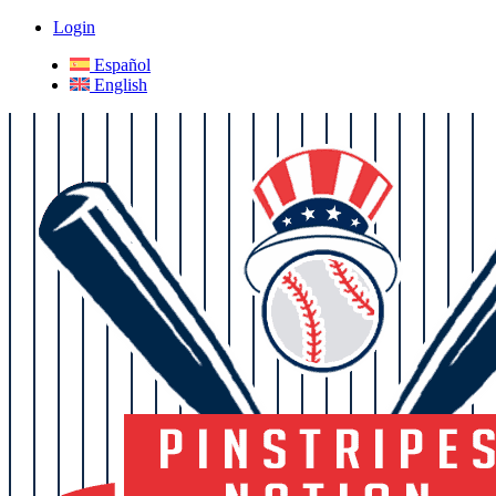
Login
Español
English