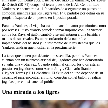
en la muy competitiva AL Este. Al otro lado del diamante, los Tigres
de Detroit (59-71) ocupan el tercer puesto de la AL Central. Los
Yankees se encuentran a 11,0 partidos de asegurarse un puesto de
comodín, mientras que los Tigers van 14,0 partidos por detrás en su
propia búsqueda de un puesto en la postemporada.
Para los Yankees, el viaje ha estado marcado tanto por triunfos como
por reveses. Justo cuando parecían tomar impulso con una victoria
contra los Rays, el guión cambió y se enfrentaron a una barrida a
manos de sus rivales. Es un recordatorio de la naturaleza
impredecible del béisbol y un testimonio de la resistencia que los
Yankees tendrán que mostrar en la próxima serie.
La tarea que tienen por delante no es sencilla, pero los Yankees
cuentan con un talentoso arsenal de jugadores que han demostrado
su valía una y otra vez. Cuando salgan al campo, los ojos estarán
puestos en jugadores como Aaron Judge, Giancarlo Stanton,
Gleyber Torres y DJ LeMahieu. El éxito del equipo depende de su
capacidad para encontrar el ritmo, conectar con el balón y realizar
jugadas que entusiasmen al público.
Una mirada a los tigres