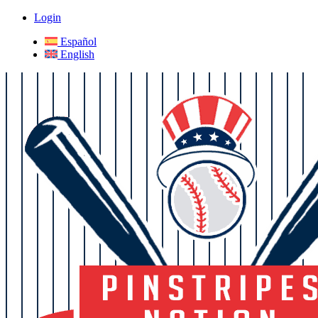
Login
Español
English