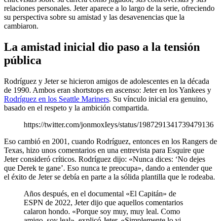
relaciones personales. Jeter aparece a lo largo de la serie, ofreciendo
su perspectiva sobre su amistad y las desavenencias que la
cambiaron.
La amistad inicial dio paso a la tensión
pública
Rodríguez y Jeter se hicieron amigos de adolescentes en la década
de 1990. Ambos eran shortstops en ascenso: Jeter en los Yankees y
Rodríguez en los Seattle Mariners
. Su vínculo inicial era genuino,
basado en el respeto y la ambición compartida.
https://twitter.com/jonmoxIeys/status/1987291341739479136
Eso cambió en 2001, cuando Rodríguez, entonces en los Rangers de
Texas, hizo unos comentarios en una entrevista para Esquire que
Jeter consideró críticos. Rodríguez dijo: «Nunca dices: ‘No dejes
que Derek te gane’. Eso nunca te preocupa», dando a entender que
el éxito de Jeter se debía en parte a la sólida plantilla que le rodeaba.
Años después, en el documental «El Capitán» de
ESPN de 2022, Jeter dijo que aquellos comentarios
calaron hondo. «Porque soy muy, muy leal. Como
amigo, soy leal», explicó Jeter. «Simplemente lo vi