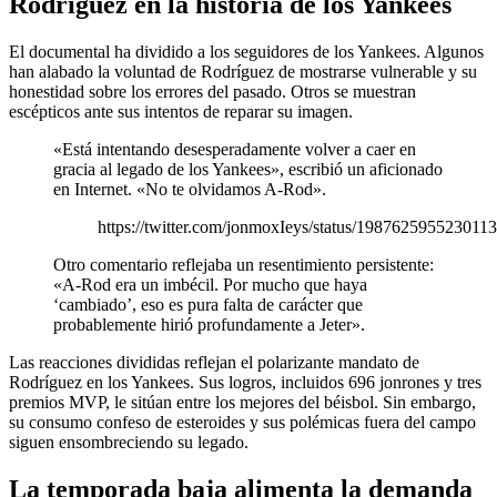
Rodríguez en la historia de los Yankees
El documental ha dividido a los seguidores de los Yankees. Algunos
han alabado la voluntad de Rodríguez de mostrarse vulnerable y su
honestidad sobre los errores del pasado. Otros se muestran
escépticos ante sus intentos de reparar su imagen.
«Está intentando desesperadamente volver a caer en
gracia al legado de los Yankees», escribió un aficionado
en Internet. «No te olvidamos A-Rod».
https://twitter.com/jonmoxIeys/status/198762595523011
Otro comentario reflejaba un resentimiento persistente:
«A-Rod era un imbécil. Por mucho que haya
‘cambiado’, eso es pura falta de carácter que
probablemente hirió profundamente a Jeter».
Las reacciones divididas reflejan el polarizante mandato de
Rodríguez en los Yankees. Sus logros, incluidos 696 jonrones y tres
premios MVP, le sitúan entre los mejores del béisbol. Sin embargo,
su consumo confeso de esteroides y sus polémicas fuera del campo
siguen ensombreciendo su legado.
La temporada baja alimenta la demanda