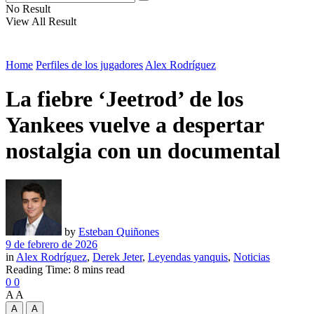
No Result
View All Result
Home
Perfiles de los jugadores
Alex Rodríguez
La fiebre ‘Jeetrod’ de los
Yankees vuelve a despertar
nostalgia con un documental
by
Esteban Quiñones
9 de febrero de 2026
in
Alex Rodríguez
,
Derek Jeter
,
Leyendas yanquis
,
Noticias
Reading Time: 8 mins read
0
0
A
A
A
A