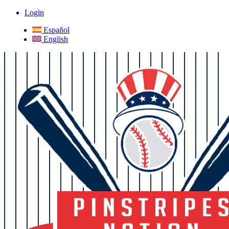
Login
Español
English