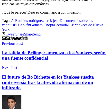
icónicas las rayas diplomáticas.
¿Qué le parece? Deje su comentario a continuación.
Tags:
A-Rod
alex rodriguez
derek jeter
Documental sobre los
yanquis
El Capitán
Gotham Chopra
Jeetrod
MLB
Yankees de Nueva
York
Tweet
Share
Share
Send
Previous Post
La salida de Bellinger amenaza a los Yankees, según
una fuente confidencial
Next Post
El futuro de Bo Bichette en los Yankees suscita
controversia tras la atrevida afirmación de un
infiltrado