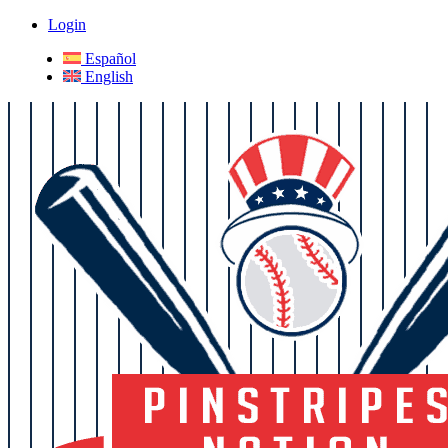
Login
Español
English