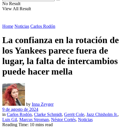
No Result
View All Result
Home
Noticias
Carlos Rodón
La confianza en la rotación de
los Yankees parece fuera de
lugar, la falta de intercambios
puede hacer mella
by
Inna Zeyger
9 de agosto de 2024
in
Carlos Rodón
,
Clarke Schmidt
,
Gerrit Cole
,
Jazz Chisholm Jr.
,
Luis Gil
,
Marcus Stroman
,
Néstor Cortés
,
Noticias
Reading Time: 10 mins read