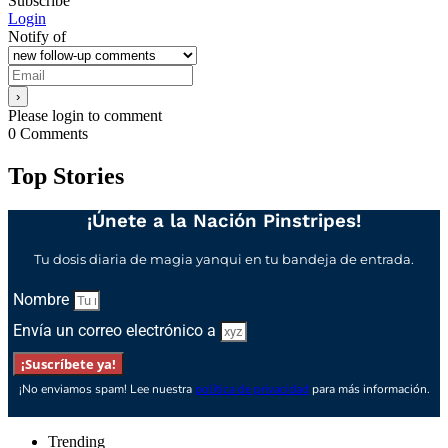
Subscribe
Login
Notify of
Please login to comment
0
Comments
Top Stories
¡Únete a la Nación Pinstripes!
Tu dosis diaria de magia yanqui en tu bandeja de entrada.
Nombre
Envía un correo electrónico a
¡Suscríbete ya!
¡No enviamos spam! Lee nuestra
política de privacidad
para más información.
Trending