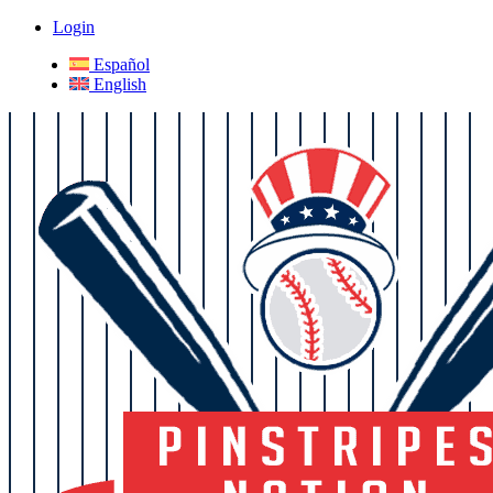
Login
Español
English