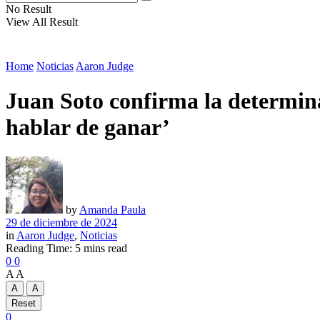
No Result
View All Result
Home
Noticias
Aaron Judge
Juan Soto confirma la determin
hablar de ganar’
by
Amanda Paula
29 de diciembre de 2024
in
Aaron Judge
,
Noticias
Reading Time: 5 mins read
0
0
A
A
A
A
Reset
0