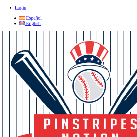
Login
Español
English