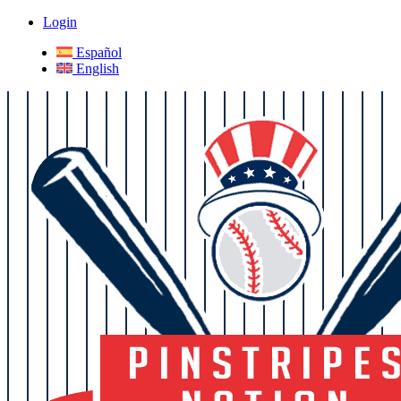
Login
Español
English