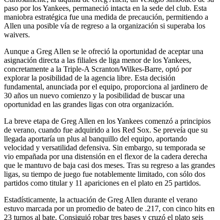
paso por los Yankees, permaneció intacta en la sede del club. Esta
maniobra estratégica fue una medida de precaución, permitiendo a
Allen una posible vía de regreso a la organización si superaba los
waivers.
Aunque a Greg Allen se le ofreció la oportunidad de aceptar una
asignación directa a las filiales de liga menor de los Yankees,
concretamente a la Triple-A Scranton/Wilkes-Barre, optó por
explorar la posibilidad de la agencia libre. Esta decisión
fundamental, anunciada por el equipo, proporciona al jardinero de
30 años un nuevo comienzo y la posibilidad de buscar una
oportunidad en las grandes ligas con otra organización.
La breve etapa de Greg Allen en los Yankees comenzó a principios
de verano, cuando fue adquirido a los Red Sox. Se preveía que su
llegada aportaría un plus al banquillo del equipo, aportando
velocidad y versatilidad defensiva. Sin embargo, su temporada se
vio empañada por una distensión en el flexor de la cadera derecha
que le mantuvo de baja casi dos meses. Tras su regreso a las grandes
ligas, su tiempo de juego fue notablemente limitado, con sólo dos
partidos como titular y 11 apariciones en el plato en 25 partidos.
Estadísticamente, la actuación de Greg Allen durante el verano
estuvo marcada por un promedio de bateo de .217, con cinco hits en
23 turnos al bate. Consiguió robar tres bases y cruzó el plato seis