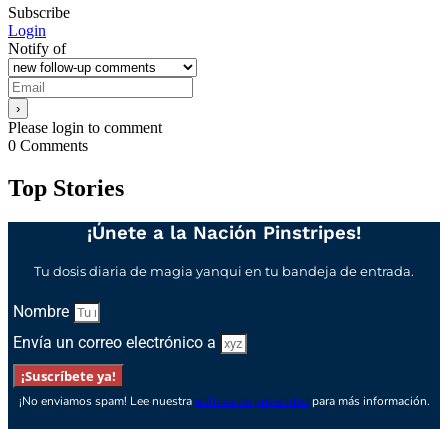
Subscribe
Login
Notify of
Please login to comment
0
Comments
Top Stories
¡Únete a la Nación Pinstripes!
Tu dosis diaria de magia yanqui en tu bandeja de entrada.
Nombre
Envía un correo electrónico a
¡Suscríbete ya!
¡No enviamos spam! Lee nuestra
política de privacidad
para más información.