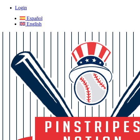
Login
Español
English