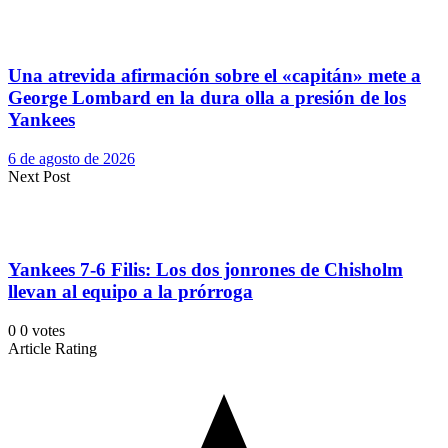
Una atrevida afirmación sobre el «capitán» mete a
George Lombard en la dura olla a presión de los
Yankees
6 de agosto de 2026
Next Post
Yankees 7-6 Filis: Los dos jonrones de Chisholm
llevan al equipo a la prórroga
0
0
votes
Article Rating