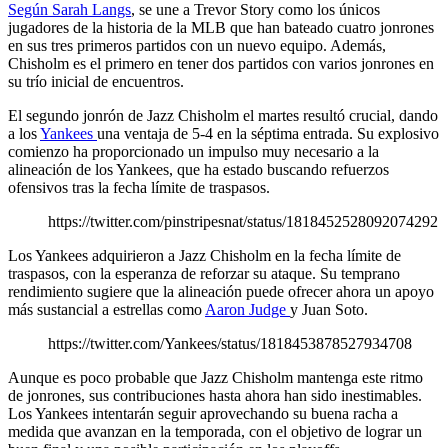
Según Sarah Langs
, se une a Trevor Story como los únicos
jugadores de la historia de la MLB que han bateado cuatro jonrones
en sus tres primeros partidos con un nuevo equipo. Además,
Chisholm es el primero en tener dos partidos con varios jonrones en
su trío inicial de encuentros.
El segundo jonrón de Jazz Chisholm el martes resultó crucial, dando
a los
Yankees
una ventaja de 5-4 en la séptima entrada. Su explosivo
comienzo ha proporcionado un impulso muy necesario a la
alineación de los Yankees, que ha estado buscando refuerzos
ofensivos tras la fecha límite de traspasos.
https://twitter.com/pinstripesnat/status/1818452528092074292
Los Yankees adquirieron a Jazz Chisholm en la fecha límite de
traspasos, con la esperanza de reforzar su ataque. Su temprano
rendimiento sugiere que la alineación puede ofrecer ahora un apoyo
más sustancial a estrellas como
Aaron Judge
y Juan Soto.
https://twitter.com/Yankees/status/1818453878527934708
Aunque es poco probable que Jazz Chisholm mantenga este ritmo
de jonrones, sus contribuciones hasta ahora han sido inestimables.
Los Yankees intentarán seguir aprovechando su buena racha a
medida que avanzan en la temporada, con el objetivo de lograr un