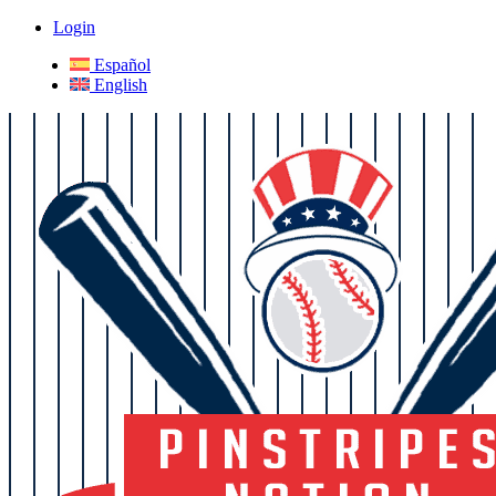
Login
Español
English