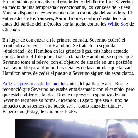
En un intento por reactivar el rendimiento del diestro Luis Severino
en medio de una temporada decepcionante, los Yankees de Nueva
York se disponen a experimentar con la estrategia del «abridor». El
entrenador de los Yankees, Aaron Boone, confirmó esta decisión
antes del partido del miércoles por la noche contra los
White Sox
de
Chicago.
En lugar de comenzar en la primera entrada, Severino cederá el
montículo al relevista Ian Hamilton. Se trata de la segunda
«titularidad» de Hamilton en las grandes ligas, tras haber actuado
como abridor el 1 de julio. Tras la etapa de Hamilton, se espera que
Severino tome el relevo, con el objetivo de situarle en una posición
más favorable para triunfar. Los detalles de las entradas que lanzará
Hamilton antes de ceder el puesto a Severino siguen sin estar claros.
Ante las preguntas de los medios
antes del partido, Aaron Boone
reconoció que Severino no estaba entusiasmado con el cambio, pero
que estaba abierto a la idea. Boone expresó su esperanza de que
Severino recupere su forma, diciendo: «Espero que sea el tipo de
impacto que sabemos que puede ser… como lanzador titular».
Espero que [today] le cambie el look».