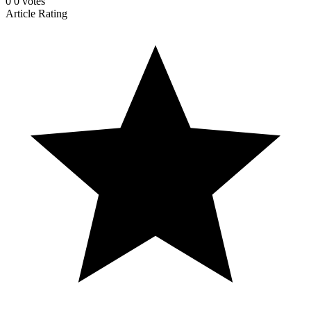
0
0
votes
Article Rating