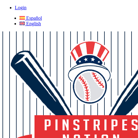
Login
Español
English