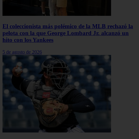
El coleccionista más polémico de la MLB rechazó la
pelota con la que George Lombard Jr. alcanzó un
hito con los Yankees
5 de agosto de 2026