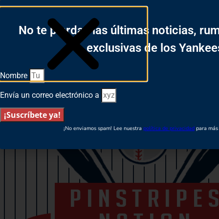
Login
No te pierdas las últimas noticias, ru
Español
English
exclusivas de los Yankee
Nombre
Envía un correo electrónico a
¡Suscríbete ya!
¡No enviamos spam! Lee nuestra
política de privacidad
para más 