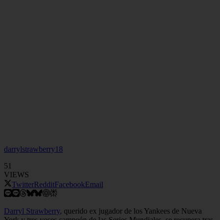
darrylstrawberry18
51
VIEWS
Twitter
Reddit
Facebook
Email
Darryl Strawberry
, querido ex jugador de los Yankees de Nueva
York y tres veces campeón de las Series Mundiales, se recupera tras