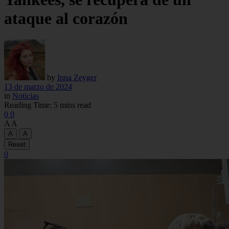
ataque al corazón
by
Inna Zeyger
13 de marzo de 2024
in
Noticias
Reading Time: 5 mins read
0
0
A
A
A
A
Reset
0