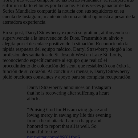
sufrir un infarto el lunes por la noche. El dos veces ganador de las
Series Mundiales compartió la noticia con sus seguidores en su
cuenta de Instagram, manteniendo una actitud optimista a pesar de la
aterradora experiencia.
En su post, Darryl Strawberry expresó su gratitud, atribuyendo su
supervivencia a la intervención de Dios. Transmitió su alivio y
alegría por el desenlace positivo de la situación. Reconociendo la
rápida respuesta del equipo médico, Darryl Strawberry elogió a los
profesionales sanitarios de St. Joseph West en Lake St. Louis,
reconociendo específicamente al equipo que realizó el
procedimiento de colocación del stent, que restableció con éxito la
función de su corazón. Al concluir su mensaje, Darryl Strawberry
pidió oraciones constantes y apoyo para su completa recuperación.
Darryl Strawberry announces on Instagram
that he is recovering after suffering a heart
attack:
"Praising God for His amazing grace and
loving mercy in saving my life this evening
from a heart attack. I am so happy and
honored to report that all is well. So
thankful for the…
pic.twitter.com/dfj9X1fpoS