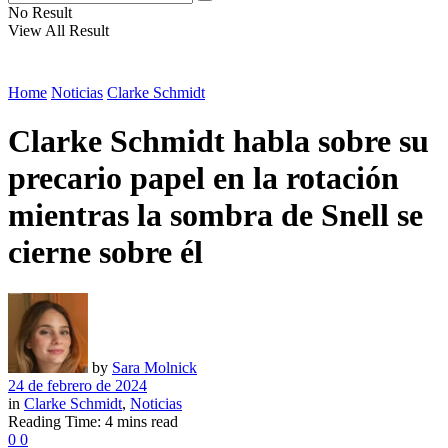
No Result
View All Result
Home
Noticias
Clarke Schmidt
Clarke Schmidt habla sobre su
precario papel en la rotación
mientras la sombra de Snell se
cierne sobre él
by
Sara Molnick
24 de febrero de 2024
in
Clarke Schmidt
,
Noticias
Reading Time: 4 mins read
0
0