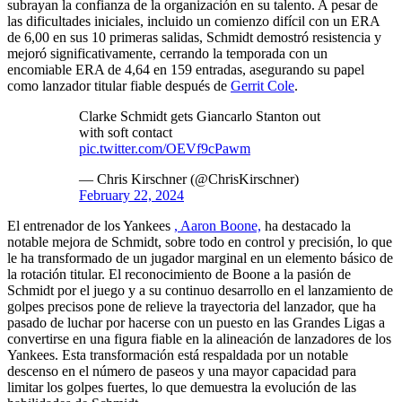
subrayan la confianza de la organización en su talento. A pesar de
las dificultades iniciales, incluido un comienzo difícil con un ERA
de 6,00 en sus 10 primeras salidas, Schmidt demostró resistencia y
mejoró significativamente, cerrando la temporada con un
encomiable ERA de 4,64 en 159 entradas, asegurando su papel
como lanzador titular fiable después de
Gerrit Cole
.
Clarke Schmidt gets Giancarlo Stanton out
with soft contact
pic.twitter.com/OEVf9cPawm
— Chris Kirschner (@ChrisKirschner)
February 22, 2024
El entrenador de los Yankees
, Aaron Boone,
ha destacado la
notable mejora de Schmidt, sobre todo en control y precisión, lo que
le ha transformado de un jugador marginal en un elemento básico de
la rotación titular. El reconocimiento de Boone a la pasión de
Schmidt por el juego y a su continuo desarrollo en el lanzamiento de
golpes precisos pone de relieve la trayectoria del lanzador, que ha
pasado de luchar por hacerse con un puesto en las Grandes Ligas a
convertirse en una figura fiable en la alineación de lanzadores de los
Yankees. Esta transformación está respaldada por un notable
descenso en el número de paseos y una mayor capacidad para
limitar los golpes fuertes, lo que demuestra la evolución de las