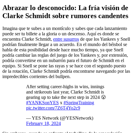
Abrazar lo desconocido: La fría visión de
Clarke Schmidt sobre rumores candentes
Imagina que te subes a un montículo y sabes que cada lanzamiento
puede ser tu billete a la gloria o un descenso. Aquí es donde se
encuentra Clarke Schmidt,
entre susurros
de que los Yankees y Snell
podrían finalmente llegar a un acuerdo. En el mundo del béisbol se
habla de esta posibilidad desde hace mucho tiempo, ya que Snell
podría cambiar las reglas del juego de los Yankees y, por extensión,
podría convertirse en un nubarrón para el futuro de Schmidt en el
equipo. Si Snell se pone las rayas y se hace con el segundo puesto
de la rotación, Clarke Schmidt podría encontrarse navegando por las
impredecibles corrientes del bullpen.
After setting career-highs in wins, innings
and strikeouts last year, Clarke Schmidt is
gearing up to take the next step in 2024 😤
#YANKSonYES
x
#SpringTraining
pic.twitter.com/7Z6T4Yo2c9
— YES Network (@YESNetwork)
February 18, 2024