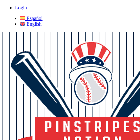
Login
Español
English