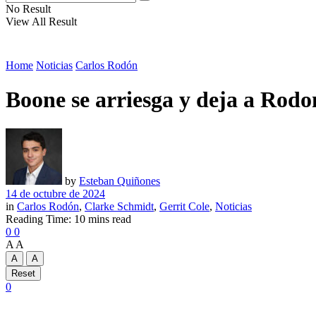
No Result
View All Result
Home
Noticias
Carlos Rodón
Boone se arriesga y deja a Rodo
by
Esteban Quiñones
14 de octubre de 2024
in
Carlos Rodón
,
Clarke Schmidt
,
Gerrit Cole
,
Noticias
Reading Time: 10 mins read
0
0
A
A
A
A
Reset
0