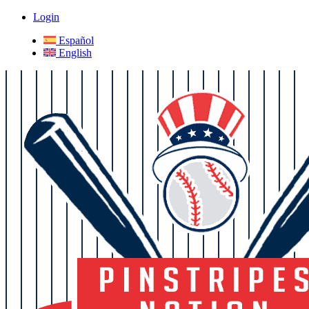
Login
Español
English