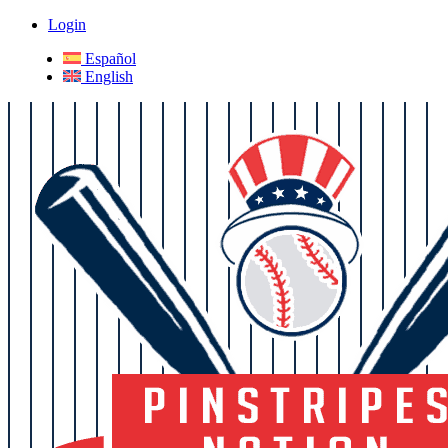
Login
Español
English