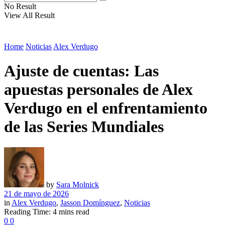
No Result
View All Result
Home
Noticias
Alex Verdugo
Ajuste de cuentas: Las
apuestas personales de Alex
Verdugo en el enfrentamiento
de las Series Mundiales
by
Sara Molnick
21 de mayo de 2026
in
Alex Verdugo
,
Jasson Domínguez
,
Noticias
Reading Time: 4 mins read
0
0