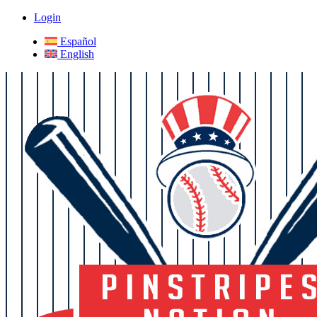
Login
Español
English