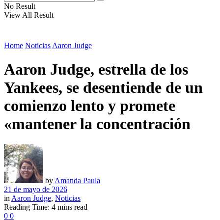
No Result
View All Result
Home
Noticias
Aaron Judge
Aaron Judge, estrella de los
Yankees, se desentiende de un
comienzo lento y promete
«mantener la concentración
by
Amanda Paula
21 de mayo de 2026
in
Aaron Judge
,
Noticias
Reading Time: 4 mins read
0
0