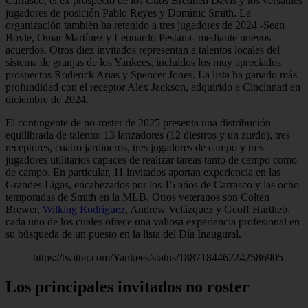
Carrasco, el ex prospecto de los Cubs Brennen Davis y los versátiles
jugadores de posición Pablo Reyes y Dominic Smith. La
organización también ha retenido a tres jugadores de 2024 -Sean
Boyle, Omar Martínez y Leonardo Pestana- mediante nuevos
acuerdos. Otros diez invitados representan a talentos locales del
sistema de granjas de los Yankees, incluidos los muy apreciados
prospectos Roderick Arias y Spencer Jones. La lista ha ganado más
profundidad con el receptor Alex Jackson, adquirido a Cincinnati en
diciembre de 2024.
El contingente de no-roster de 2025 presenta una distribución
equilibrada de talento: 13 lanzadores (12 diestros y un zurdo), tres
receptores, cuatro jardineros, tres jugadores de campo y tres
jugadores utilitarios capaces de realizar tareas tanto de campo como
de campo. En particular, 11 invitados aportan experiencia en las
Grandes Ligas, encabezados por los 15 años de Carrasco y las ocho
temporadas de Smith en la MLB. Otros veteranos son Colten
Brewer,
Wilking Rodríguez
, Andrew Velázquez y Geoff Hartlieb,
cada uno de los cuales ofrece una valiosa experiencia profesional en
su búsqueda de un puesto en la lista del Día Inaugural.
https://twitter.com/Yankees/status/1887184462242586905
Los principales invitados no roster