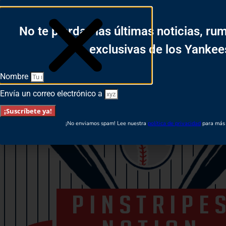
Login
No te pierdas las últimas noticias, ru
Español
English
exclusivas de los Yankee
Nombre
Envía un correo electrónico a
¡Suscríbete ya!
¡No enviamos spam! Lee nuestra
política de privacidad
para más 