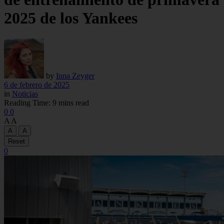
2025 de los Yankees
by
Inna Zeyger
6 de febrero de 2025
in
Noticias
Reading Time: 9 mins read
0
0
A
A
A
A
Reset
0