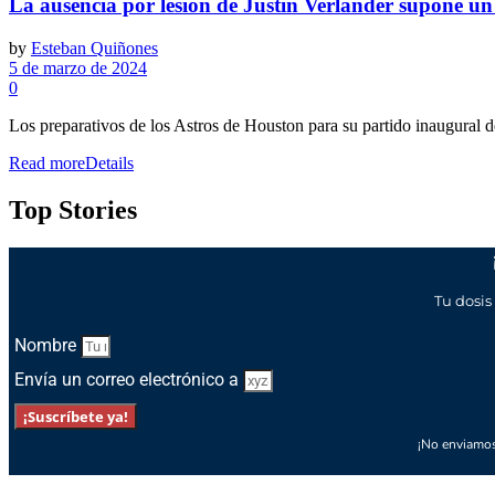
La ausencia por lesión de Justin Verlander supone un 
by
Esteban Quiñones
5 de marzo de 2024
0
Los preparativos de los Astros de Houston para su partido inaugural 
Read more
Details
Top Stories
Tu dosis
Nombre
Envía un correo electrónico a
¡Suscríbete ya!
¡No enviamos