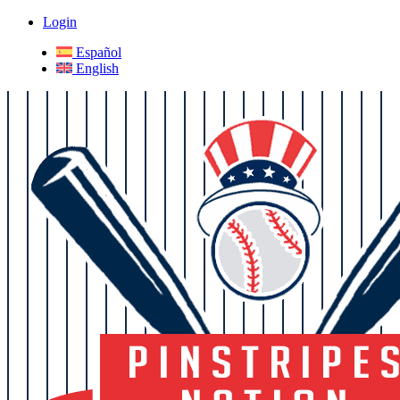
Login
Español
English