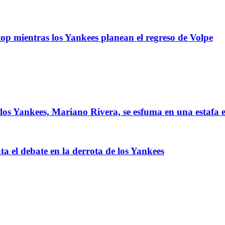
c
top mientras los Yankees planean el regreso de Volpe
 los Yankees, Mariano Rivera, se esfuma en una estafa 
a el debate en la derrota de los Yankees