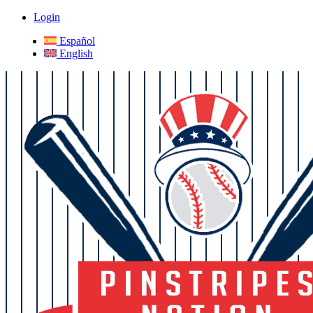
Login
Español
English