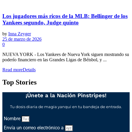
Los jugadores más ricos de la MLB: Bellinger de los
Yankees segundo, Judge quinto
by
Inna Zeyger
25 de marzo de 2026
0
NUEVA YORK - Los Yankees de Nueva York siguen mostrando su
poderío financiero en las Grandes Ligas de Béisbol, y ...
Read more
Details
Top Stories
¡Únete a la Nación Pinstripes!
Tu dosis diaria de magia yanqui en tu bandeja de entrada.
Nombre
Envía un correo electrónico a