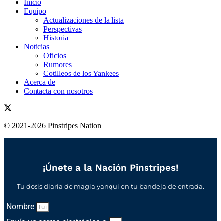
Inicio
Equipo
Actualizaciones de la lista
Perspectivas
Historia
Noticias
Oficios
Rumores
Cotilleos de los Yankees
Acerca de
Contacta con nosotros
© 2021-2026 Pinstripes Nation
¡Únete a la Nación Pinstripes!
Tu dosis diaria de magia yanqui en tu bandeja de entrada.
Nombre