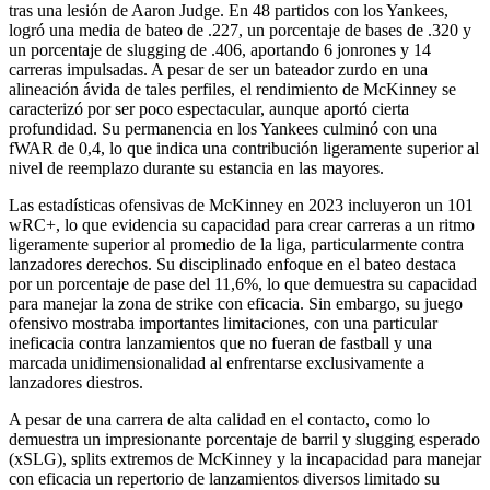
tras una lesión de Aaron Judge. En 48 partidos con los Yankees,
logró una media de bateo de .227, un porcentaje de bases de .320 y
un porcentaje de slugging de .406, aportando 6 jonrones y 14
carreras impulsadas. A pesar de ser un bateador zurdo en una
alineación ávida de tales perfiles, el rendimiento de McKinney se
caracterizó por ser poco espectacular, aunque aportó cierta
profundidad. Su permanencia en los Yankees culminó con una
fWAR de 0,4, lo que indica una contribución ligeramente superior al
nivel de reemplazo durante su estancia en las mayores.
Las estadísticas ofensivas de McKinney en 2023 incluyeron un 101
wRC+, lo que evidencia su capacidad para crear carreras a un ritmo
ligeramente superior al promedio de la liga, particularmente contra
lanzadores derechos. Su disciplinado enfoque en el bateo destaca
por un porcentaje de pase del 11,6%, lo que demuestra su capacidad
para manejar la zona de strike con eficacia. Sin embargo, su juego
ofensivo mostraba importantes limitaciones, con una particular
ineficacia contra lanzamientos que no fueran de fastball y una
marcada unidimensionalidad al enfrentarse exclusivamente a
lanzadores diestros.
A pesar de una carrera de alta calidad en el contacto, como lo
demuestra un impresionante porcentaje de barril y slugging esperado
(xSLG), splits extremos de McKinney y la incapacidad para manejar
con eficacia un repertorio de lanzamientos diversos limitado su