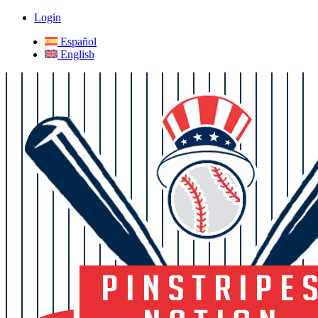
Login
Español
English