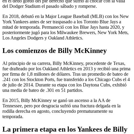
en el dedo gordo del pie derecho que sufrió al chocar con la valla
del Dodger Stadium el pasado sábado y romperse.
En 2018, debutó en la Major League Baseball (MLB) con los New
York Yankees antes de ser traspasado a los Toronto Blue Jays a
mitad de temporada. Permaneció con los Blue Jays hasta 2020, y
posteriormente jugó para los Milwaukee Brewers, New York Mets,
Los Angeles Dodgers y Oakland Athletics.
Los comienzos de Billy McKinney
Al principio de su carrera, Billy McKinney, procedente de Texas,
fue drafteado por los Oakland Athletics en 2013 y recibió una prima
por firma de 1,8 millones de dólares. Tras un promedio de bateo de
.241 con los Stockton Ports, fue transferido a los Chicago Cubs el 4
de julio de 2014. Durante su etapa con los Daytona Cubs, exhibió
una media de bateo de .301 en 51 partidos.
En 2015, Billy McKinney se ganó un ascenso a la AA de
Tennessee, pero por desgracia sufrió una fractura delgada en la
rodilla derecha en agosto, concluyendo prematuramente su
temporada.
La primera etapa en los Yankees de Billy