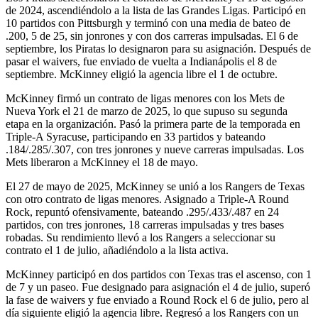
de 2024, ascendiéndolo a la lista de las Grandes Ligas. Participó en
10 partidos con Pittsburgh y terminó con una media de bateo de
.200, 5 de 25, sin jonrones y con dos carreras impulsadas. El 6 de
septiembre, los Piratas lo designaron para su asignación. Después de
pasar el waivers, fue enviado de vuelta a Indianápolis el 8 de
septiembre. McKinney eligió la agencia libre el 1 de octubre.
McKinney firmó un contrato de ligas menores con los Mets de
Nueva York el 21 de marzo de 2025, lo que supuso su segunda
etapa en la organización. Pasó la primera parte de la temporada en
Triple-A Syracuse, participando en 33 partidos y bateando
.184/.285/.307, con tres jonrones y nueve carreras impulsadas. Los
Mets liberaron a McKinney el 18 de mayo.
El 27 de mayo de 2025, McKinney se unió a los Rangers de Texas
con otro contrato de ligas menores. Asignado a Triple-A Round
Rock, repuntó ofensivamente, bateando .295/.433/.487 en 24
partidos, con tres jonrones, 18 carreras impulsadas y tres bases
robadas. Su rendimiento llevó a los Rangers a seleccionar su
contrato el 1 de julio, añadiéndolo a la lista activa.
McKinney participó en dos partidos con Texas tras el ascenso, con 1
de 7 y un paseo. Fue designado para asignación el 4 de julio, superó
la fase de waivers y fue enviado a Round Rock el 6 de julio, pero al
día siguiente eligió la agencia libre. Regresó a los Rangers con un