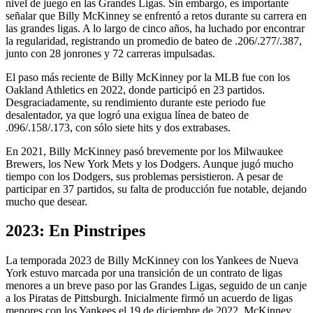
nivel de juego en las Grandes Ligas. Sin embargo, es importante
señalar que Billy McKinney se enfrentó a retos durante su carrera en
las grandes ligas. A lo largo de cinco años, ha luchado por encontrar
la regularidad, registrando un promedio de bateo de .206/.277/.387,
junto con 28 jonrones y 72 carreras impulsadas.
El paso más reciente de Billy McKinney por la MLB fue con los
Oakland Athletics en 2022, donde participó en 23 partidos.
Desgraciadamente, su rendimiento durante este periodo fue
desalentador, ya que logró una exigua línea de bateo de
.096/.158/.173, con sólo siete hits y dos extrabases.
En 2021, Billy McKinney pasó brevemente por los Milwaukee
Brewers, los New York Mets y los Dodgers. Aunque jugó mucho
tiempo con los Dodgers, sus problemas persistieron. A pesar de
participar en 37 partidos, su falta de producción fue notable, dejando
mucho que desear.
2023: En Pinstripes
La temporada 2023 de Billy McKinney con los Yankees de Nueva
York estuvo marcada por una transición de un contrato de ligas
menores a un breve paso por las Grandes Ligas, seguido de un canje
a los Piratas de Pittsburgh. Inicialmente firmó un acuerdo de ligas
menores con los Yankees el 19 de diciembre de 2022, McKinney