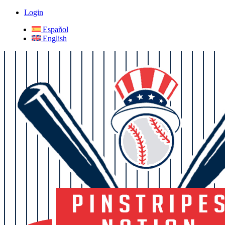
Login
Español
English