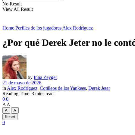
No Result
View All Result
Home
Perfiles de los jugadores
Alex Rodríguez
¿Por qué Derek Jeter no le con
by
Inna Zeyger
21 de mayo de 2026
in
Alex Rodríguez
,
Cotilleos de los Yankees
,
Derek Jeter
Reading Time: 3 mins read
0
0
A
A
A
A
Reset
0