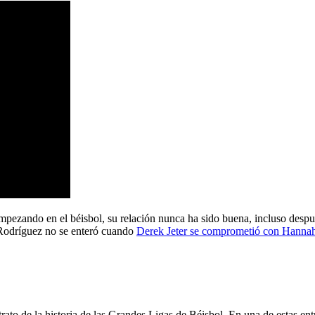
c
pezando en el béisbol, su relación nunca ha sido buena, incluso después
 Rodríguez no se enteró cuando
Derek Jeter se comprometió con Hanna
ato de la historia de las Grandes Ligas de Béisbol. En una de estas entr