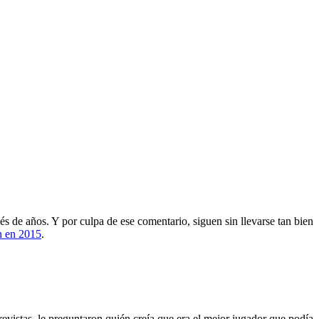
o
 de años. Y por culpa de ese comentario, siguen sin llevarse tan bien
h en 2015
.
evistas, le preguntaron quién creía que era el mejor jugador que podía