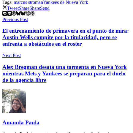
Tags:
marcus stroman
Yankees de Nueva York
Tweet
Share
Share
Send
Previous Post
El entrenamiento de primavera en el punto de mira:
Austin Wells compite por la titularidad, pero se
enfrenta a obstáculos en el roster
Next Post
Alex Bregman desata una tormenta en Nueva York
mientras Mets y Yankees se preparan para el duelo
de la agencia libre
Amanda Paula