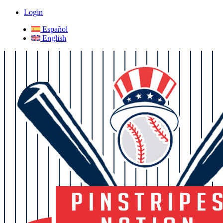
Login
Español
English