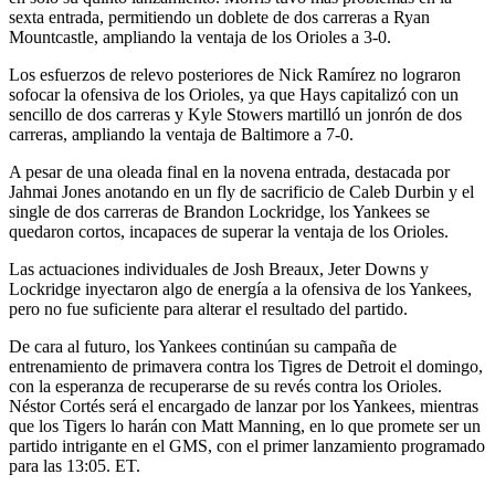
sexta entrada, permitiendo un doblete de dos carreras a Ryan
Mountcastle, ampliando la ventaja de los Orioles a 3-0.
Los esfuerzos de relevo posteriores de Nick Ramírez no lograron
sofocar la ofensiva de los Orioles, ya que Hays capitalizó con un
sencillo de dos carreras y Kyle Stowers martilló un jonrón de dos
carreras, ampliando la ventaja de Baltimore a 7-0.
A pesar de una oleada final en la novena entrada, destacada por
Jahmai Jones anotando en un fly de sacrificio de Caleb Durbin y el
single de dos carreras de Brandon Lockridge, los Yankees se
quedaron cortos, incapaces de superar la ventaja de los Orioles.
Las actuaciones individuales de Josh Breaux, Jeter Downs y
Lockridge inyectaron algo de energía a la ofensiva de los Yankees,
pero no fue suficiente para alterar el resultado del partido.
De cara al futuro, los Yankees continúan su campaña de
entrenamiento de primavera contra los Tigres de Detroit el domingo,
con la esperanza de recuperarse de su revés contra los Orioles.
Néstor Cortés será el encargado de lanzar por los Yankees, mientras
que los Tigers lo harán con Matt Manning, en lo que promete ser un
partido intrigante en el GMS, con el primer lanzamiento programado
para las 13:05. ET.