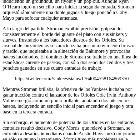
induciendo un groundout, un flyout y un pop-out. Aunque Ryan
O’Hearn logró un sencillo para iniciar la segunda entrada, Stroman
orquestó rápidamente una doble jugada y luego ponchó a Coby
Mayo para sofocar cualquier amenaza.
A lo largo del partido, Stroman exhibió precisión, golpeando
consistentemente el borde del guante del plato con sus sinkers y
slurves, frustrando a los bateadores diestros de los Orioles. Su
arsenal de lanzamientos se caracterizaba por un movimiento brusco
y tardío, que inquietaba a la alineación de Baltimore y provocaba
bateos incómodos. El dominio de Stroman se tradujo en una línea de
estadísticas carente de paseos, con sólo dos sencillos cedidos y tres
ponches ganados en sus cuatro entradas de trabajo.
https://twitter.com/Yankees/status/1764004558164869350
Mientras Stroman brillaba, la ofensiva de los Yankees luchaba por
ganar tracción contra el lanzador de los Orioles Cole Irvin. Anthony
Volpe emergió como un punto brillante, anotando dos hits en tres
bateos, incluyendo un sencillo inicial para encender el juego y otra
base en la tercera entrada.
Sin embargo, el aumento de potencia de los Orioles en las entradas
centrales resultó decisivo. Cody Morris, que relevó a Stroman, se
enfrentó a desafíos inmediatos cuando Austin Hays lanzó un jonrón
en sólo su quinto lanzamiento. Morris tuvo más problemas en la