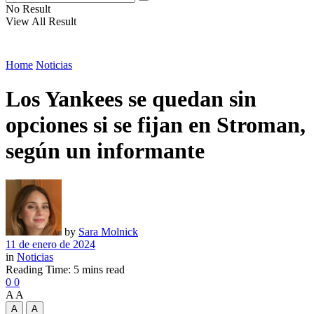
No Result
View All Result
Home
Noticias
Los Yankees se quedan sin
opciones si se fijan en Stroman,
según un informante
by
Sara Molnick
11 de enero de 2024
in
Noticias
Reading Time: 5 mins read
0
0
A
A
A
A