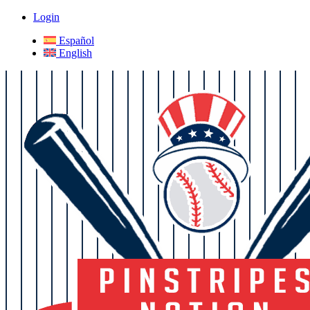
Login
Español
English