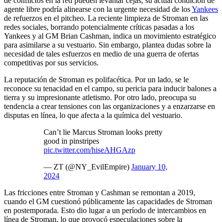
de conflictos en la red pueden levantar cejas, su actual condición de
agente libre podría alinearse con la urgente necesidad de los
Yankees
de refuerzos en el pitcheo. La reciente limpieza de Stroman en las
redes sociales, borrando potencialmente críticas pasadas a los
Yankees y al GM Brian Cashman, indica un movimiento estratégico
para asimilarse a su vestuario. Sin embargo, plantea dudas sobre la
necesidad de tales esfuerzos en medio de una guerra de ofertas
competitivas por sus servicios.
La reputación de Stroman es polifacética. Por un lado, se le
reconoce su tenacidad en el campo, su pericia para inducir balones a
tierra y su impresionante atletismo. Por otro lado, preocupa su
tendencia a crear tensiones con las organizaciones y a enzarzarse en
disputas en línea, lo que afecta a la química del vestuario.
Can’t lie Marcus Stroman looks pretty
good in pinstripes
pic.twitter.com/hiseAHGAzp
— ZT (@NY_EvilEmpire)
January 10,
2024
Las fricciones entre Stroman y Cashman se remontan a 2019,
cuando el GM cuestionó públicamente las capacidades de Stroman
en postemporada. Esto dio lugar a un período de intercambios en
línea de Stroman, lo que provocó especulaciones sobre la