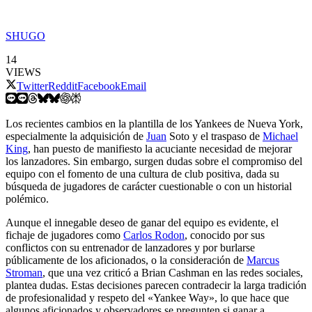
SHUGO
14
VIEWS
Twitter
Reddit
Facebook
Email
Los recientes cambios en la plantilla de los Yankees de Nueva York,
especialmente la adquisición de
Juan
Soto y el traspaso de
Michael
King
, han puesto de manifiesto la acuciante necesidad de mejorar
los lanzadores. Sin embargo, surgen dudas sobre el compromiso del
equipo con el fomento de una cultura de club positiva, dada su
búsqueda de jugadores de carácter cuestionable o con un historial
polémico.
Aunque el innegable deseo de ganar del equipo es evidente, el
fichaje de jugadores como
Carlos Rodon
, conocido por sus
conflictos con su entrenador de lanzadores y por burlarse
públicamente de los aficionados, o la consideración de
Marcus
Stroman
, que una vez criticó a Brian Cashman en las redes sociales,
plantea dudas. Estas decisiones parecen contradecir la larga tradición
de profesionalidad y respeto del «Yankee Way», lo que hace que
algunos aficionados y observadores se pregunten si ganar a