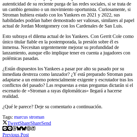
autenticidad de su reciente purga de las redes sociales, si se trata de
un cambio genuino o un movimiento oportunista. Curiosamente, si
Stroman hubiera estado con los Yankees en 2021 y 2022, sus
habilidades podrían haber demostrado ser valiosas, similares al papel
actual de Jordan Montgomery con los Cardenales de San Luis.
Esto subraya el dilema actual de los Yankees. Con Gerrit Cole como
único titular fiable en la postemporada, la presión sobre él es
inmensa. Necesitan urgentemente mejorar su profundidad de
lanzamiento, aunque ello implique tener en cuenta a jugadores con
polémicas pasadas.
¿Están dispuestos los Yankees a pasar por alto su pasado por su
inmediata destreza como lanzador? ¿Y está preparado Stroman para
adaptarse a un entorno potencialmente exigente y escrutador tras los
conflictos del pasado? Las respuestas a estas preguntas dictarán si el
escenario de «Stroman a rayas diplomáticas» llegará a hacerse
realidad.
¿Qué le parece? Deje su comentario a continuación.
Tags:
marcus stroman
Tweet
Share
Share
Send
Previous Post