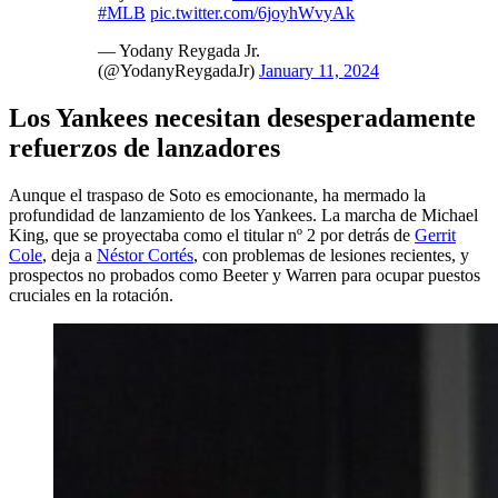
#MLB
pic.twitter.com/6joyhWvyAk
— Yodany Reygada Jr.
(@YodanyReygadaJr)
January 11, 2024
Los Yankees necesitan desesperadamente
refuerzos de lanzadores
Aunque el traspaso de Soto es emocionante, ha mermado la
profundidad de lanzamiento de los Yankees. La marcha de Michael
King, que se proyectaba como el titular nº 2 por detrás de
Gerrit
Cole
, deja a
Néstor Cortés
, con problemas de lesiones recientes, y
prospectos no probados como Beeter y Warren para ocupar puestos
cruciales en la rotación.