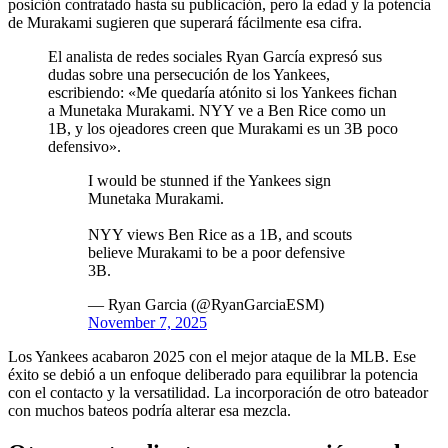
posición contratado hasta su publicación, pero la edad y la potencia
de Murakami sugieren que superará fácilmente esa cifra.
El analista de redes sociales Ryan García expresó sus
dudas sobre una persecución de los Yankees,
escribiendo: «Me quedaría atónito si los Yankees fichan
a Munetaka Murakami. NYY ve a Ben Rice como un
1B, y los ojeadores creen que Murakami es un 3B poco
defensivo».
I would be stunned if the Yankees sign
Munetaka Murakami.
NYY views Ben Rice as a 1B, and scouts
believe Murakami to be a poor defensive
3B.
— Ryan Garcia (@RyanGarciaESM)
November 7, 2025
Los Yankees acabaron 2025 con el mejor ataque de la MLB. Ese
éxito se debió a un enfoque deliberado para equilibrar la potencia
con el contacto y la versatilidad. La incorporación de otro bateador
con muchos bateos podría alterar esa mezcla.