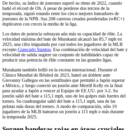
De hecho, su índice de jonrones superó su ritmo de 2022, cuando
batió el récord de Oh. A pesar de perderse dos tercios de la
temporada, siguió estando entre los cinco mejores bateadores de
jonrones de la NPB. Sus 208 carreras creadas ponderadas (wRC+)
duplicaron con creces la media de la liga.
Los datos de potencia subrayan aún más su capacidad de élite. La
velocidad máxima del bate de Murakami alcanzó las 85,7 mph en
2025, una cifra inigualada por casi todos los jugadores de la MLB
excepto
Giancarlo Stanton
. Esa combinación de velocidad del bate y
velocidad de salida sugiere un conjunto de habilidades capaz de
producir una potencia de élite constante en las grandes ligas.
Murakami también brilló en la escena internacional. Durante el
Clásico Mundial de Béisbol de 2023, bateó un doblete ante
Giovanny Gallegos en las semifinales que permitió a Japón superar
a México, y luego conectó un jonrón ante Merrill Kelly en la final
para ayudar a Japón a vencer al Equipo de EE.UU. por 3-2. Su
jonrón salió del bate a 115,1 mph, uno de los golpes más fuertes del
torneo. Su cuadrangular salió del bate a 115,1 mph, una de las
pelotas más duras del torneo. A modo de comparación, sólo 19
jugadores de la MLB batearon un jonrón a 115 mph o más durante
la temporada 2025.
Surgen banderas rojas en áreas cruciales