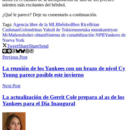
talentos más excitantes del béisbol.
¿Qué le parece? Deje su comentario a continuación.
Tags:
Agencia libre de la MLB
béisbol
Ben Rice
Brian
Cashman
Golondrinas Yakult de Tokio
munetaka murakami
ryan
McMahon
shohei ohtani
Sistema de contabilización NPB
Yankees de
Nueva York
Tweet
Share
Share
Send
Previous Post
La reunión de los Yankees con un brazo de nivel Cy
Young parece posible este invierno
Next Post
La actualización de Gerrit Cole prepara al as de los
Yankees para el Día Inaugural