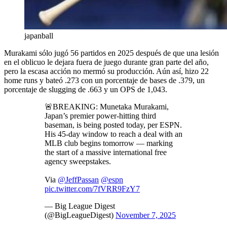
japanball
Murakami sólo jugó 56 partidos en 2025 después de que una lesión
en el oblicuo le dejara fuera de juego durante gran parte del año,
pero la escasa acción no mermó su producción. Aún así, hizo 22
home runs y bateó .273 con un porcentaje de bases de .379, un
porcentaje de slugging de .663 y un OPS de 1,043.
🚨BREAKING: Munetaka Murakami,
Japan’s premier power-hitting third
baseman, is being posted today, per ESPN.
His 45-day window to reach a deal with an
MLB club begins tomorrow — marking
the start of a massive international free
agency sweepstakes.
Via
@JeffPassan
@espn
pic.twitter.com/7fVRR9FzY7
— Big League Digest
(@BigLeagueDigest)
November 7, 2025