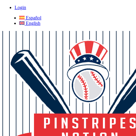
Login
Español
English