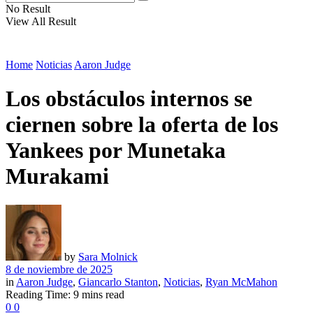
No Result
View All Result
Home
Noticias
Aaron Judge
Los obstáculos internos se
ciernen sobre la oferta de los
Yankees por Munetaka
Murakami
by
Sara Molnick
8 de noviembre de 2025
in
Aaron Judge
,
Giancarlo Stanton
,
Noticias
,
Ryan McMahon
Reading Time: 9 mins read
0
0