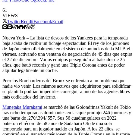
61
VIEWS
Twitter
Reddit
Facebook
Email
Nueva York – La lista de deseos de los Yankees para la temporada
baja acaba de recibir un fichaje espectacular. El rey de los jonrones
de Japón entró oficialmente en el sistema de anuncios de la MLB el
viernes, activando una ventana de negociación de 45 días que expira
el 22 de diciembre. Varios equipos perseguirán al bateador de 25
años, que batió récords y ganó una Triple Corona antes de poder
alquilar legalmente un coche.
Pero los Bombarderos del Bronx se enfrentan a un problema que
nadie vio venir. Los mismos activos que adquirieron para solidificar
su plantilla podrían impedirles conseguir a uno de los agentes libres
más codiciados del invierno.
Munetaka Murakami
se marchó de las Golondrinas Yakult de Tokio
tras ocho temporadas dominantes en las que produjo 246 jonrones y
una barra de .270/.394/.557. Sus 56 cuadrangulares en 2022
batieron el récord de 58 años de Sadaharu Oh de una sola
temporada para un jugador nacido en Japón. A los 22 años, se
convirtió en el ganador más joven de la Triple Corona en la historia