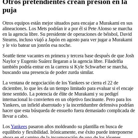
Otros pretendientes crean presión en la
puja
Otros equipos están mejor situados para encajar a Murakami en sus
alineaciones. Los Mets podrían ir a por él si Pete Alonso se marcha
en la agencia libre. Su presidente de operaciones de béisbol, David
Stearns, incluso viajó a Japón en agosto para ver jugar a Murakami
y le vio batear un jonrón esa noche.
Seattle tiene vacantes en primera y tercera base después de que Josh
Naylor y Eugenio Suárez llegaran a la agencia libre. Filadelfia
también podría entrar en la carrera si Kyle Schwarber se marcha,
buscando una presencia de poder zurda similar.
La ventana de negociación de los Yankees se cierra el 22 de
diciembre, lo que les da un tiempo limitado para evaluar si el encaje
tiene sentido. La potencia de élite de Murakami y su pedigrí
internacional lo convierten en un objetivo fascinante. Pero para los
Yankees, un infield abarrotado y la incertidumbre defensiva podrían
hacer que esta búsqueda de ensueño fuera demasiado complicada de
llevar a cabo.
Los
Yankees
pasaron años moldeando su plantilla en busca de
equilibrio y flexibilidad. Irónicamente, ese éxito puede interponerse
ahora en el camino de la incorporación de uno de los jóvenes