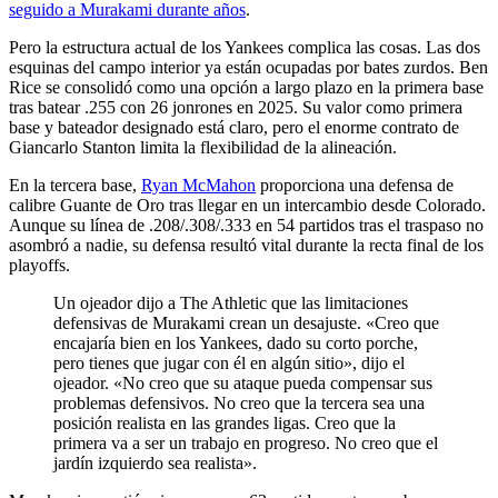
seguido a Murakami durante años
.
Pero la estructura actual de los Yankees complica las cosas. Las dos
esquinas del campo interior ya están ocupadas por bates zurdos. Ben
Rice se consolidó como una opción a largo plazo en la primera base
tras batear .255 con 26 jonrones en 2025. Su valor como primera
base y bateador designado está claro, pero el enorme contrato de
Giancarlo Stanton limita la flexibilidad de la alineación.
En la tercera base,
Ryan McMahon
proporciona una defensa de
calibre Guante de Oro tras llegar en un intercambio desde Colorado.
Aunque su línea de .208/.308/.333 en 54 partidos tras el traspaso no
asombró a nadie, su defensa resultó vital durante la recta final de los
playoffs.
Un ojeador dijo a The Athletic que las limitaciones
defensivas de Murakami crean un desajuste. «Creo que
encajaría bien en los Yankees, dado su corto porche,
pero tienes que jugar con él en algún sitio», dijo el
ojeador. «No creo que su ataque pueda compensar sus
problemas defensivos. No creo que la tercera sea una
posición realista en las grandes ligas. Creo que la
primera va a ser un trabajo en progreso. No creo que el
jardín izquierdo sea realista».