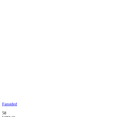
Fansided
58