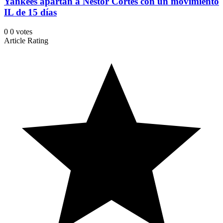
Yankees apartan a Néstor Cortés con un movimiento
IL de 15 días
0
0
votes
Article Rating