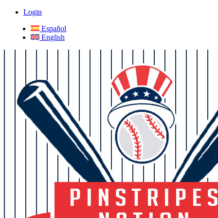
Login
Español
English