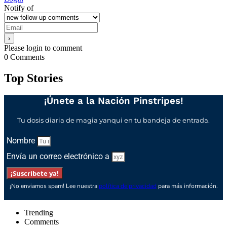
Notify of
Please login to comment
0
Comments
Top Stories
¡Únete a la Nación Pinstripes!
Tu dosis diaria de magia yanqui en tu bandeja de entrada.
Nombre
Envía un correo electrónico a
¡Suscríbete ya!
¡No enviamos spam! Lee nuestra
política de privacidad
para más información.
Trending
Comments