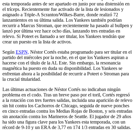
esta temporada antes de ser apartado en junio por una distensión en
el tríceps. Recientemente fue activado de la lista de lesionados y
asignado a Triple-A Scranton/Wilkes-Barre, donde realizó 72
lanzamientos en su última salida. Los Yankees también podrían
recurrir a Marcus Stroman, que recientemente ha pasado al bullpen y
lanzó por última vez hace ocho días, lanzando tres entradas en
relevo. Si Poteet es llamado a ser titular, los Yankees tendrán que
crear un puesto en la lista de activos.
Según
ESPN,
Néstor Cortés estaba programado para ser titular en el
partido del miércoles por la noche, en el que los Yankees aspiran a
hacerse con el título de la AL Este. Sin embargo, la resonancia
magnética ha puesto en duda su disponibilidad. Los Yankees se
enfrentan ahora a la posibilidad de recurrir a Poteet o Stroman para
la crucial titularidad.
Las últimas actuaciones de Néstor Cortés no indicaban ningún
problema en el codo. Tras un breve paso por el toril, Cortés regresó
a la rotación con tres fuertes salidas, incluida una aparición de relevo
sin hit contra los Cachorros de Chicago, seguida de nueve ponches
en cinco entradas contra los Medias Rojas de Boston, y seis entradas
sin anotación contra los Marineros de Seattle. El jugador de 29 años
ha sido una figura clave para los Yankees esta temporada, con un
récord de 9-10 y un ERA de 3,77 en 174 1/3 entradas en 30 salidas.