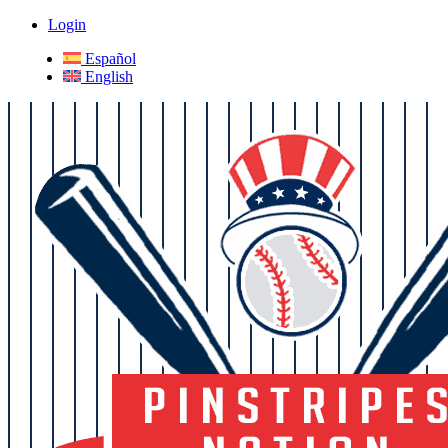
Login
Español
English