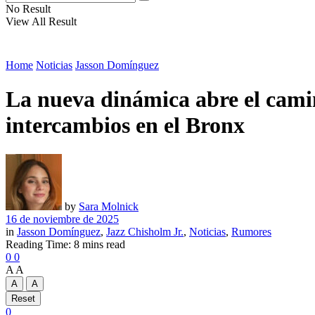
No Result
View All Result
Home
Noticias
Jasson Domínguez
La nueva dinámica abre el camin
intercambios en el Bronx
by
Sara Molnick
16 de noviembre de 2025
in
Jasson Domínguez
,
Jazz Chisholm Jr.
,
Noticias
,
Rumores
Reading Time: 8 mins read
0
0
A
A
A
A
Reset
0