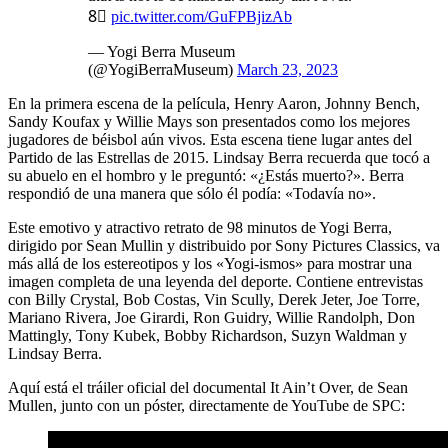
8⃣
pic.twitter.com/GuFPBjizAb
— Yogi Berra Museum
(@YogiBerraMuseum)
March 23, 2023
En la primera escena de la película, Henry Aaron, Johnny Bench,
Sandy Koufax y Willie Mays son presentados como los mejores
jugadores de béisbol aún vivos. Esta escena tiene lugar antes del
Partido de las Estrellas de 2015. Lindsay Berra recuerda que tocó a
su abuelo en el hombro y le preguntó: «¿Estás muerto?». Berra
respondió de una manera que sólo él podía: «Todavía no».
Este emotivo y atractivo retrato de 98 minutos de Yogi Berra,
dirigido por Sean Mullin y distribuido por Sony Pictures Classics, va
más allá de los estereotipos y los «Yogi-ismos» para mostrar una
imagen completa de una leyenda del deporte. Contiene entrevistas
con Billy Crystal, Bob Costas, Vin Scully, Derek Jeter, Joe Torre,
Mariano Rivera, Joe Girardi, Ron Guidry, Willie Randolph, Don
Mattingly, Tony Kubek, Bobby Richardson, Suzyn Waldman y
Lindsay Berra.
Aquí está el tráiler oficial del documental It Ain’t Over, de Sean
Mullen, junto con un póster, directamente de YouTube de SPC: