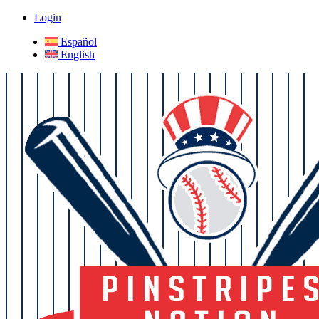
Login
Español
English