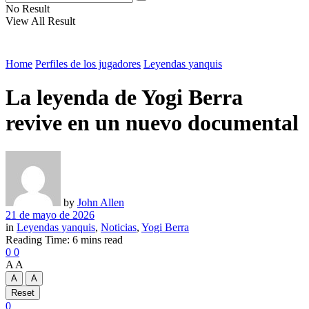
No Result
View All Result
Home
Perfiles de los jugadores
Leyendas yanquis
La leyenda de Yogi Berra
revive en un nuevo documental
by
John Allen
21 de mayo de 2026
in
Leyendas yanquis
,
Noticias
,
Yogi Berra
Reading Time: 6 mins read
0
0
A
A
A
A
Reset
0