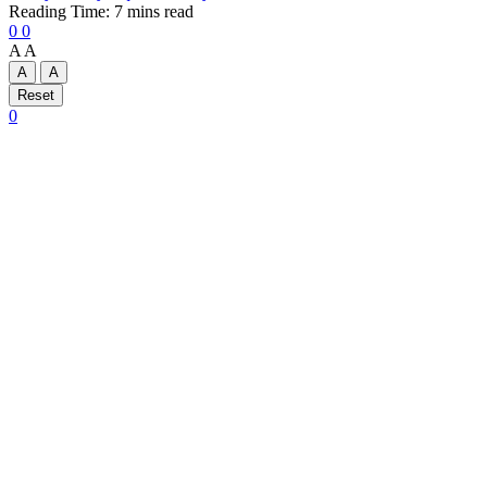
Reading Time: 7 mins read
0
0
A
A
A
A
Reset
0