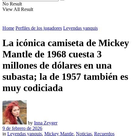
No Result
View All Result
Home
Perfiles de los jugadores
Leyendas yanquis
La icónica camiseta de Mickey
Mantle de 1968 cuesta 3
millones de dólares en una
subasta; la de 1957 también es
muy codiciada
by
Inna Zeyger
9 de febrero de 2026
in
Leyendas yanquis
,
Mickey Mantle
,
Noticias
,
Recuerdos