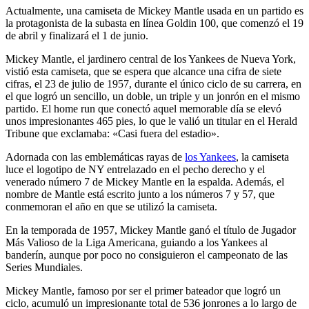
Actualmente, una camiseta de Mickey Mantle usada en un partido es
la protagonista de la subasta en línea Goldin 100, que comenzó el 19
de abril y finalizará el 1 de junio.
Mickey Mantle, el jardinero central de los Yankees de Nueva York,
vistió esta camiseta, que se espera que alcance una cifra de siete
cifras, el 23 de julio de 1957, durante el único ciclo de su carrera, en
el que logró un sencillo, un doble, un triple y un jonrón en el mismo
partido. El home run que conectó aquel memorable día se elevó
unos impresionantes 465 pies, lo que le valió un titular en el Herald
Tribune que exclamaba: «Casi fuera del estadio».
Adornada con las emblemáticas rayas de
los Yankees
, la camiseta
luce el logotipo de NY entrelazado en el pecho derecho y el
venerado número 7 de Mickey Mantle en la espalda. Además, el
nombre de Mantle está escrito junto a los números 7 y 57, que
conmemoran el año en que se utilizó la camiseta.
En la temporada de 1957, Mickey Mantle ganó el título de Jugador
Más Valioso de la Liga Americana, guiando a los Yankees al
banderín, aunque por poco no consiguieron el campeonato de las
Series Mundiales.
Mickey Mantle, famoso por ser el primer bateador que logró un
ciclo, acumuló un impresionante total de 536 jonrones a lo largo de