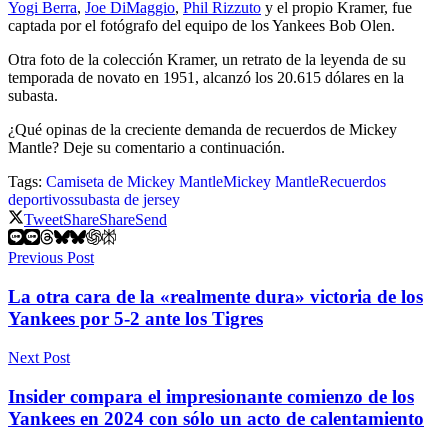
Yogi Berra
,
Joe DiMaggio
,
Phil Rizzuto
y el propio Kramer, fue
captada por el fotógrafo del equipo de los Yankees Bob Olen.
Otra foto de la colección Kramer, un retrato de la leyenda de su
temporada de novato en 1951, alcanzó los 20.615 dólares en la
subasta.
¿Qué opinas de la creciente demanda de recuerdos de Mickey
Mantle? Deje su comentario a continuación.
Tags:
Camiseta de Mickey Mantle
Mickey Mantle
Recuerdos
deportivos
subasta de jersey
Tweet
Share
Share
Send
Previous Post
La otra cara de la «realmente dura» victoria de los
Yankees por 5-2 ante los Tigres
Next Post
Insider compara el impresionante comienzo de los
Yankees en 2024 con sólo un acto de calentamiento