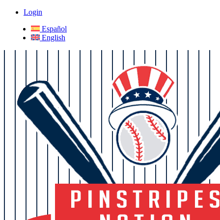
Login
Español
English