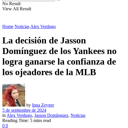
No Result
View All Result
Home
Noticias
Alex Verdugo
La decisión de Jasson
Domínguez de los Yankees no
logra ganarse la confianza de
los ojeadores de la MLB
by
Inna Zeyger
5 de septiembre de 2024
in
Alex Verdugo
,
Jasson Domínguez
,
Noticias
Reading Time: 5 mins read
0
0