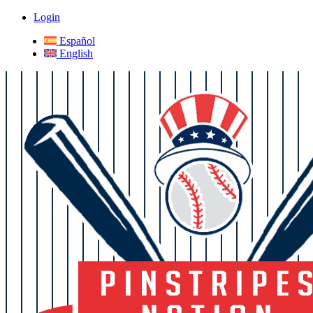
Login
Español
English