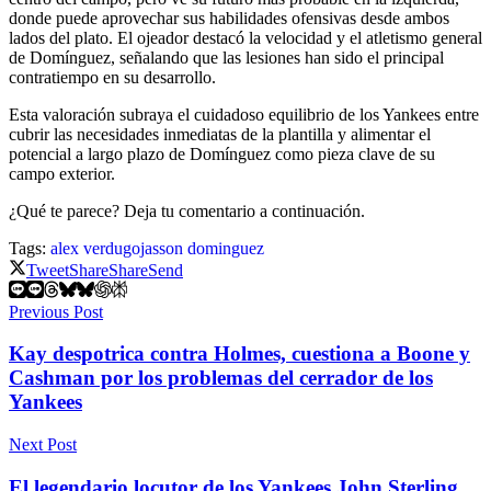
donde puede aprovechar sus habilidades ofensivas desde ambos
lados del plato. El ojeador destacó la velocidad y el atletismo general
de Domínguez, señalando que las lesiones han sido el principal
contratiempo en su desarrollo.
Esta valoración subraya el cuidadoso equilibrio de los Yankees entre
cubrir las necesidades inmediatas de la plantilla y alimentar el
potencial a largo plazo de Domínguez como pieza clave de su
campo exterior.
¿Qué te parece? Deja tu comentario a continuación.
Tags:
alex verdugo
jasson dominguez
Tweet
Share
Share
Send
Previous Post
Kay despotrica contra Holmes, cuestiona a Boone y
Cashman por los problemas del cerrador de los
Yankees
Next Post
El legendario locutor de los Yankees John Sterling