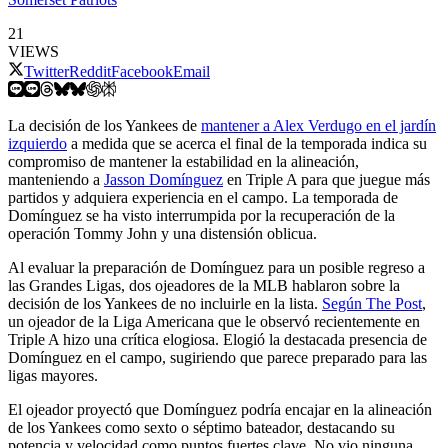
21
VIEWS
Twitter
Reddit
Facebook
Email
La decisión de los Yankees de
mantener a Alex Verdugo en el jardín
izquierdo
a medida que se acerca el final de la temporada indica su
compromiso de mantener la estabilidad en la alineación,
manteniendo a
Jasson Domínguez
en Triple A para que juegue más
partidos y adquiera experiencia en el campo. La temporada de
Domínguez se ha visto interrumpida por la recuperación de la
operación Tommy John y una distensión oblicua.
Al evaluar la preparación de Domínguez para un posible regreso a
las Grandes Ligas, dos ojeadores de la MLB hablaron sobre la
decisión de los Yankees de no incluirle en la lista.
Según The Post
,
un ojeador de la Liga Americana que le observó recientemente en
Triple A hizo una crítica elogiosa. Elogió la destacada presencia de
Domínguez en el campo, sugiriendo que parece preparado para las
ligas mayores.
El ojeador proyectó que Domínguez podría encajar en la alineación
de los Yankees como sexto o séptimo bateador, destacando su
potencia y velocidad como puntos fuertes clave. No vio ninguna