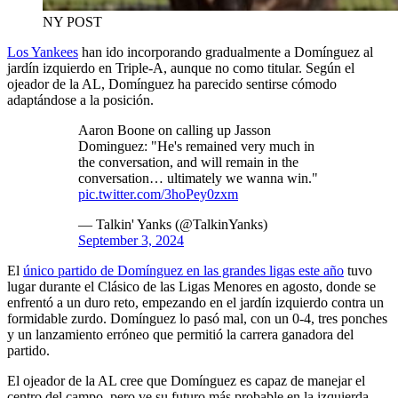
NY POST
Los Yankees
han ido incorporando gradualmente a Domínguez al
jardín izquierdo en Triple-A, aunque no como titular. Según el
ojeador de la AL, Domínguez ha parecido sentirse cómodo
adaptándose a la posición.
Aaron Boone on calling up Jasson
Dominguez: "He's remained very much in
the conversation, and will remain in the
conversation… ultimately we wanna win."
pic.twitter.com/3hoPey0zxm
— Talkin' Yanks (@TalkinYanks)
September 3, 2024
El
único partido de Domínguez en las grandes ligas este año
tuvo
lugar durante el Clásico de las Ligas Menores en agosto, donde se
enfrentó a un duro reto, empezando en el jardín izquierdo contra un
formidable zurdo. Domínguez lo pasó mal, con un 0-4, tres ponches
y un lanzamiento erróneo que permitió la carrera ganadora del
partido.
El ojeador de la AL cree que Domínguez es capaz de manejar el
centro del campo, pero ve su futuro más probable en la izquierda,