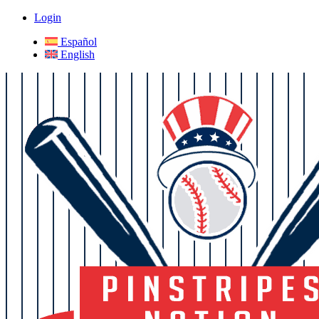
Login
Español
English