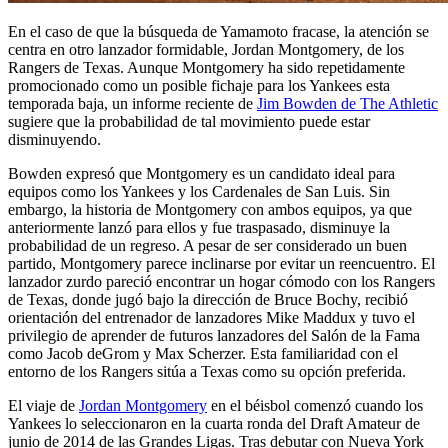
En el caso de que la búsqueda de Yamamoto fracase, la atención se
centra en otro lanzador formidable, Jordan Montgomery, de los
Rangers de Texas. Aunque Montgomery ha sido repetidamente
promocionado como un posible fichaje para los Yankees esta
temporada baja, un informe reciente de
Jim Bowden de The Athletic
sugiere que la probabilidad de tal movimiento puede estar
disminuyendo.
Bowden expresó que Montgomery es un candidato ideal para
equipos como los Yankees y los Cardenales de San Luis. Sin
embargo, la historia de Montgomery con ambos equipos, ya que
anteriormente lanzó para ellos y fue traspasado, disminuye la
probabilidad de un regreso. A pesar de ser considerado un buen
partido, Montgomery parece inclinarse por evitar un reencuentro. El
lanzador zurdo pareció encontrar un hogar cómodo con los Rangers
de Texas, donde jugó bajo la dirección de Bruce Bochy, recibió
orientación del entrenador de lanzadores Mike Maddux y tuvo el
privilegio de aprender de futuros lanzadores del Salón de la Fama
como Jacob deGrom y Max Scherzer. Esta familiaridad con el
entorno de los Rangers sitúa a Texas como su opción preferida.
El viaje de
Jordan Montgomery
en el béisbol comenzó cuando los
Yankees lo seleccionaron en la cuarta ronda del Draft Amateur de
junio de 2014 de las Grandes Ligas. Tras debutar con Nueva York