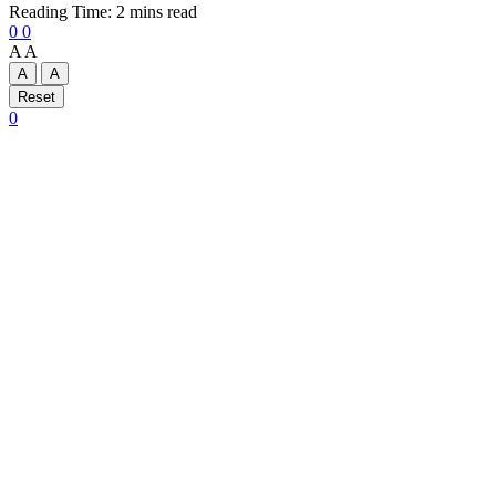
Reading Time: 2 mins read
0
0
A
A
A
A
Reset
0