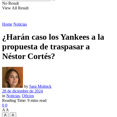
No Result
View All Result
Home
Noticias
¿Harán caso los Yankees a la
propuesta de traspasar a
Néstor Cortés?
by
Sara Molnick
28 de diciembre de 2024
in
Noticias
,
Oficios
Reading Time: 9 mins read
0
0
A
A
A
A