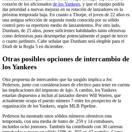
corazón de los aficionados
de los Yankees
, y que el equipo podría
dar prioridad a nuevas mejoras en su rotación de lanzadores en la
próxima temporada baja. En cuanto a Thorpe, el joven de 22 años es
una antigua selección de segunda ronda conocida por su sólido
control pero su repertorio medio de lanzamientos. Por otro lado,
Dunham, de 25 años, posee suficientes habilidades tanto ofensivas
como defensivas para desempeñar potencialmente el papel de tercer
o cuarto jardinero. Cabe señalar que Dunham será elegible para el
Draft de la Regla 5 en diciembre.
Otras posibles opciones de intercambio de
los Yankees
Otra propuesta de intercambio que ha surgido implica a Joc
Pederson, junto con consideraciones de efectivo para tener en cuenta
las implicaciones del impuesto de lujo. A cambio, los Yankees
estarían dispuestos a incluir al lanzador diestro Will Warren, que
actualmente ocupa el puesto número 7 entre los prospectos de la
organización de los Yankees, según MLB Pipeline.
Pederson ha mostrado unos sólidos números ofensivos esta
temporada, con una media de bateo de .259 y 14 extrabases,
incluidos ocho jonrones. También ha contribuido con 30 carreras
impulsadas y posee un sólido OPS de .855 en 47 partidos. Como