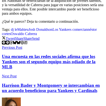
los Nationals se beneficiarían de la adquisición de jóvenes talentos,
y la versatilidad de Cabrera para jugar en varias posiciones sería una
ventaja para ellos. Este posible intercambio puede ser beneficioso
para ambos equipos.
¿Qué te parece? Deja tu comentario a continuación.
Tags:
dj leMahieu
Josh Donaldson
Los Yankees comercian
néstor
cortes
Oswaldo Cabrera
Tweet
Share
Share
Send
Previous Post
Una encuesta en las redes sociales afirma que los
Yankees son el segundo equipo más odiado de la
MLB
Next Post
Harrison Bader y Montgomery se intercambian en
un acuerdo beneficioso para Yankees y Cardinals