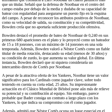
que un titular. Señaló que la defensa de Nootbaar en el centro del
campo estaba por debajo de la media y dudaba de su capacidad de
batear con regularidad para asegurarse un puesto fijo en la esquina
del campo. A pesar de reconocer los atributos positivos de Nootbaar,
como su velocidad de salida, su constitución y su competitividad,
Bowden creía que no aportaría suficiente producción ofensiva.
Bowden destacó el promedio de bateo de Nootbaar de 0,240 en sus
primeras 680 apariciones en el plato y lo proyectó como un bateador
de 15 a 18 jonrones, con un máximo de 14 jonrones en una sola
temporada. Además, Bowden valoró a Néstor Cortés como un fiable
titular de media rotación, destacando su edad (menos de 30 años) y
su condición de zurdo, lo que aumenta su valor global. En última
instancia, Bowden declaró que ni siquiera consideraría un
intercambio directo de Cortés por Nootbaar.
A pesar de la atractiva oferta de los Yankees, Nootbar tiene un valor
significativo para los Cardinals como jugador clave, sobre todo
teniendo en cuenta su corta edad, 25 años. Su impresionante
actuación en el Clásico Mundial de Béisbol pone aún más de relieve
su potencial y su contribución al equipo. Sin embargo, parece
probable que Bader consiga un contrato a largo plazo con los
Yankees, lo que indica su compromiso con él como jugador.
Además, admitió que Néstor Cortés ocupa un lugar especial en el