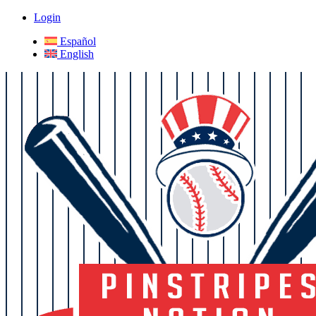
Login
Español
English