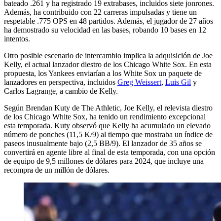
bateado .261 y ha registrado 19 extrabases, incluidos siete jonrones.
Además, ha contribuido con 22 carreras impulsadas y tiene un
respetable .775 OPS en 48 partidos. Además, el jugador de 27 años
ha demostrado su velocidad en las bases, robando 10 bases en 12
intentos.
Otro posible escenario de intercambio implica la adquisición de Joe
Kelly, el actual lanzador diestro de los Chicago White Sox. En esta
propuesta, los Yankees enviarían a los White Sox un paquete de
lanzadores en perspectiva, incluidos
Greg Weissert
,
Luis Gil
y
Carlos Lagrange, a cambio de Kelly.
Según Brendan Kuty de The Athletic, Joe Kelly, el relevista diestro
de los Chicago White Sox, ha tenido un rendimiento excepcional
esta temporada. Kuty observó que Kelly ha acumulado un elevado
número de ponches (11,5 K/9) al tiempo que mostraba un índice de
paseos inusualmente bajo (2,5 BB/9). El lanzador de 35 años se
convertirá en agente libre al final de esta temporada, con una opción
de equipo de 9,5 millones de dólares para 2024, que incluye una
recompra de un millón de dólares.