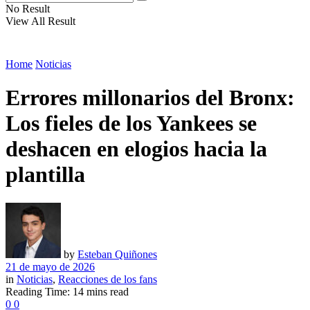
No Result
View All Result
Home
Noticias
Errores millonarios del Bronx:
Los fieles de los Yankees se
deshacen en elogios hacia la
plantilla
by
Esteban Quiñones
21 de mayo de 2026
in
Noticias
,
Reacciones de los fans
Reading Time: 14 mins read
0
0