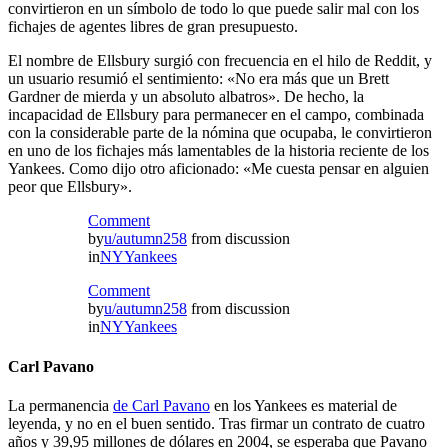
convirtieron en un símbolo de todo lo que puede salir mal con los
fichajes de agentes libres de gran presupuesto.
El nombre de Ellsbury surgió con frecuencia en el hilo de Reddit, y
un usuario resumió el sentimiento: «No era más que un Brett
Gardner de mierda y un absoluto albatros». De hecho, la
incapacidad de Ellsbury para permanecer en el campo, combinada
con la considerable parte de la nómina que ocupaba, le convirtieron
en uno de los fichajes más lamentables de la historia reciente de los
Yankees. Como dijo otro aficionado: «Me cuesta pensar en alguien
peor que Ellsbury».
Comment
by
u/autumn258
from discussion
in
NYYankees
Comment
by
u/autumn258
from discussion
in
NYYankees
Carl Pavano
La permanencia
de Carl Pavano
en los Yankees es material de
leyenda, y no en el buen sentido. Tras firmar un contrato de cuatro
años y 39,95 millones de dólares en 2004, se esperaba que Pavano