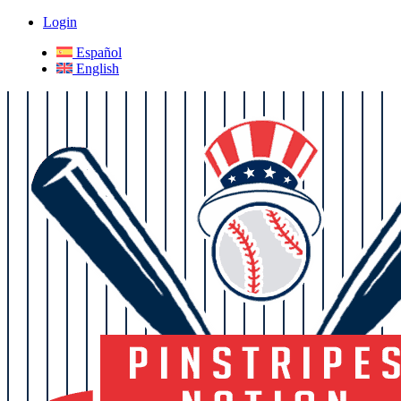
Login
Español
English