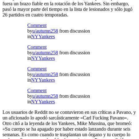
fuera un brazo fiable en la rotación de los Yankees. Sin embargo,
pasó la mayor parte del tiempo en la lista de lesionados y sólo jugó
26 partidos en cuatro temporadas.
Comment
by
u/autumn258
from discussion
in
NYYankees
Comment
by
u/autumn258
from discussion
in
NYYankees
Comment
by
u/autumn258
from discussion
in
NYYankees
Comment
by
u/autumn258
from discussion
in
NYYankees
Los usuarios de Reddit no se contuvieron en sus críticas a Pavano, y
un aficionado lo apodó sarcásticamente «Carl Fucking Pavano».
Otro citó a la leyenda de los Yankees, Mike Mussina, que bromeó:
«Su cuerpo se ha apagado por haber estado lanzando durante seis
semanas. Es como cuando te trasplantan un órgano y tu cuerpo lo