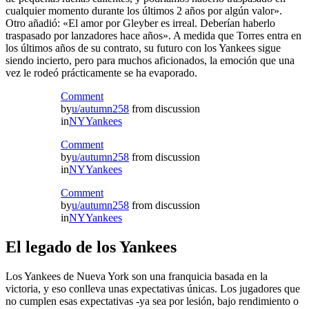
cualquier momento durante los últimos 2 años por algún valor».
Otro añadió: «El amor por Gleyber es irreal. Deberían haberlo
traspasado por lanzadores hace años». A medida que Torres entra en
los últimos años de su contrato, su futuro con los Yankees sigue
siendo incierto, pero para muchos aficionados, la emoción que una
vez le rodeó prácticamente se ha evaporado.
Comment
by
u/autumn258
from discussion
in
NYYankees
Comment
by
u/autumn258
from discussion
in
NYYankees
Comment
by
u/autumn258
from discussion
in
NYYankees
El legado de los Yankees
Los Yankees de Nueva York son una franquicia basada en la
victoria, y eso conlleva unas expectativas únicas. Los jugadores que
no cumplen esas expectativas -ya sea por lesión, bajo rendimiento o