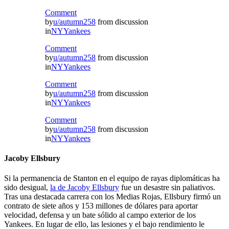
Comment
by
u/autumn258
from discussion
in
NYYankees
Comment
by
u/autumn258
from discussion
in
NYYankees
Comment
by
u/autumn258
from discussion
in
NYYankees
Comment
by
u/autumn258
from discussion
in
NYYankees
Jacoby Ellsbury
Si la permanencia de Stanton en el equipo de rayas diplomáticas ha
sido desigual,
la de Jacoby Ellsbury
fue un desastre sin paliativos.
Tras una destacada carrera con los Medias Rojas, Ellsbury firmó un
contrato de siete años y 153 millones de dólares para aportar
velocidad, defensa y un bate sólido al campo exterior de los
Yankees. En lugar de ello, las lesiones y el bajo rendimiento le