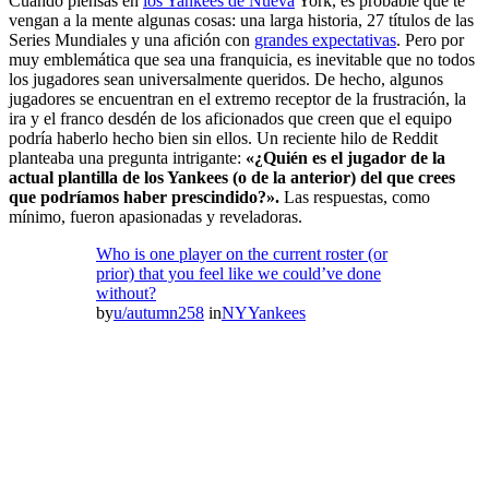
Cuando piensas en
los Yankees de Nueva
York, es probable que te
vengan a la mente algunas cosas: una larga historia, 27 títulos de las
Series Mundiales y una afición con
grandes expectativas
. Pero por
muy emblemática que sea una franquicia, es inevitable que no todos
los jugadores sean universalmente queridos. De hecho, algunos
jugadores se encuentran en el extremo receptor de la frustración, la
ira y el franco desdén de los aficionados que creen que el equipo
podría haberlo hecho bien sin ellos. Un reciente hilo de Reddit
planteaba una pregunta intrigante:
«¿Quién es el jugador de la
actual plantilla de los Yankees (o de la anterior) del que crees
que podríamos haber prescindido?».
Las respuestas, como
mínimo, fueron apasionadas y reveladoras.
Who is one player on the current roster (or
prior) that you feel like we could’ve done
without?
by
u/autumn258
in
NYYankees