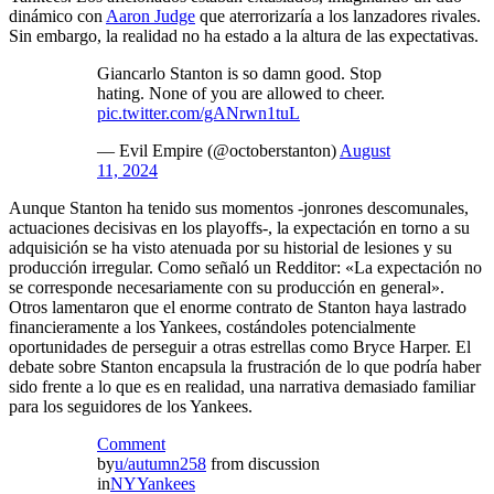
dinámico con
Aaron Judge
que aterrorizaría a los lanzadores rivales.
Sin embargo, la realidad no ha estado a la altura de las expectativas.
Giancarlo Stanton is so damn good. Stop
hating. None of you are allowed to cheer.
pic.twitter.com/gANrwn1tuL
— Evil Empire (@octoberstanton)
August
11, 2024
Aunque Stanton ha tenido sus momentos -jonrones descomunales,
actuaciones decisivas en los playoffs-, la expectación en torno a su
adquisición se ha visto atenuada por su historial de lesiones y su
producción irregular. Como señaló un Redditor: «La expectación no
se corresponde necesariamente con su producción en general».
Otros lamentaron que el enorme contrato de Stanton haya lastrado
financieramente a los Yankees, costándoles potencialmente
oportunidades de perseguir a otras estrellas como Bryce Harper. El
debate sobre Stanton encapsula la frustración de lo que podría haber
sido frente a lo que es en realidad, una narrativa demasiado familiar
para los seguidores de los Yankees.
Comment
by
u/autumn258
from discussion
in
NYYankees