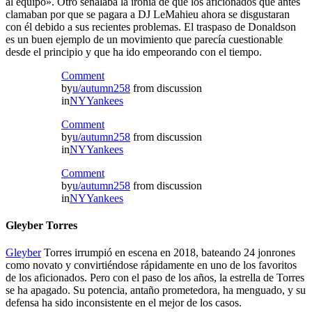
al equipo». Otro señalaba la ironía de que los aficionados que antes
clamaban por que se pagara a DJ LeMahieu ahora se disgustaran
con él debido a sus recientes problemas. El traspaso de Donaldson
es un buen ejemplo de un movimiento que parecía cuestionable
desde el principio y que ha ido empeorando con el tiempo.
Comment
by
u/autumn258
from discussion
in
NYYankees
Comment
by
u/autumn258
from discussion
in
NYYankees
Comment
by
u/autumn258
from discussion
in
NYYankees
Gleyber Torres
Gleyber
Torres irrumpió en escena en 2018, bateando 24 jonrones
como novato y convirtiéndose rápidamente en uno de los favoritos
de los aficionados. Pero con el paso de los años, la estrella de Torres
se ha apagado. Su potencia, antaño prometedora, ha menguado, y su
defensa ha sido inconsistente en el mejor de los casos.