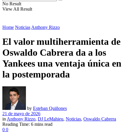
No Result
View All Result
Home
Noticias
Anthony Rizzo
El valor multiherramienta de
Oswaldo Cabrera da a los
Yankees una ventaja única en
la postemporada
by
Esteban Quiñones
21 de mayo de 2026
in
Anthony Rizzo
,
DJ LeMahieu
,
Noticias
,
Oswaldo Cabrera
Reading Time: 6 mins read
0
0