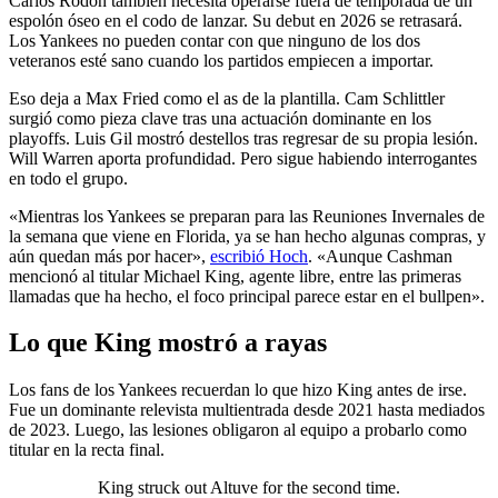
Carlos Rodón también necesita operarse fuera de temporada de un
espolón óseo en el codo de lanzar. Su debut en 2026 se retrasará.
Los Yankees no pueden contar con que ninguno de los dos
veteranos esté sano cuando los partidos empiecen a importar.
Eso deja a Max Fried como el as de la plantilla. Cam Schlittler
surgió como pieza clave tras una actuación dominante en los
playoffs. Luis Gil mostró destellos tras regresar de su propia lesión.
Will Warren aporta profundidad. Pero sigue habiendo interrogantes
en todo el grupo.
«Mientras los Yankees se preparan para las Reuniones Invernales de
la semana que viene en Florida, ya se han hecho algunas compras, y
aún quedan más por hacer»,
escribió Hoch
. «Aunque Cashman
mencionó al titular Michael King, agente libre, entre las primeras
llamadas que ha hecho, el foco principal parece estar en el bullpen».
Lo que King mostró a rayas
Los fans de los Yankees recuerdan lo que hizo King antes de irse.
Fue un dominante relevista multientrada desde 2021 hasta mediados
de 2023. Luego, las lesiones obligaron al equipo a probarlo como
titular en la recta final.
King struck out Altuve for the second time.