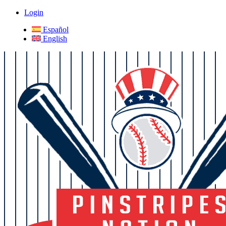
Login
Español
English