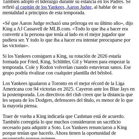
También adoptó el liderazgo durante su estancia en los Padres. Se
refirió
al capitán de los Yankees, Aaron Judge
, al hablar de su
mentalidad a principios de esta temporada.
«Sé que Aaron Judge rechazó una prórroga en su último año», dijo
King a AJ Cassavell de MLB.com. «Todo lo que iba a hacer era
convertir a la persona que tenía al lado en el mejor jugador que
pudiera ser. Y todo lo que iba a hacer era intentar preocuparse por
las victorias».
Si los Yankees consiguen a King, su rotación de 2026 estaría
formada por Fried, King, Schlittler, Gil y Warren para empezar la
temporada. Cole y Rodon volverían cuando estuvieran sanos. Ese
grupo podría rivalizar con cualquier plantilla del béisbol.
Los Yankees igualaron a Toronto en el mejor récord de la Liga
Americana con 94 victorias en 2025. Cayeron ante los Blue Jays en
la postemporada. Los directivos del club creen que la distancia que
les separa de los Dodgers, defensores del título, es menor de lo que
la mayoría piensa.
Traer de vuelta a King indicaría que Cashman está de acuerdo.
También corregiría lo que muchos consideraron un sacrificio
necesario para adquirir a Soto.
Los Yankees
renunciaron a King
porque tenían que hacerlo. Ahora tienen la oportunidad de
recuperarlo porque quieren.