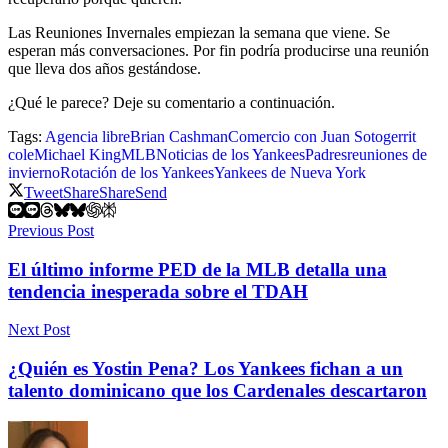
Las Reuniones Invernales empiezan la semana que viene. Se
esperan más conversaciones. Por fin podría producirse una reunión
que lleva dos años gestándose.
¿Qué le parece? Deje su comentario a continuación.
Tags:
Agencia libre
Brian Cashman
Comercio con Juan Soto
gerrit
cole
Michael King
MLB
Noticias de los Yankees
Padres
reuniones de
invierno
Rotación de los Yankees
Yankees de Nueva York
Tweet
Share
Share
Send
Previous Post
El último informe PED de la MLB detalla una
tendencia inesperada sobre el TDAH
Next Post
¿Quién es Yostin Pena? Los Yankees fichan a un
talento dominicano que los Cardenales descartaron