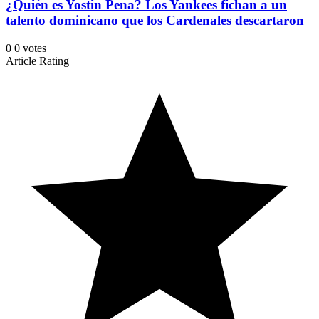
¿Quién es Yostin Pena? Los Yankees fichan a un
talento dominicano que los Cardenales descartaron
0
0
votes
Article Rating