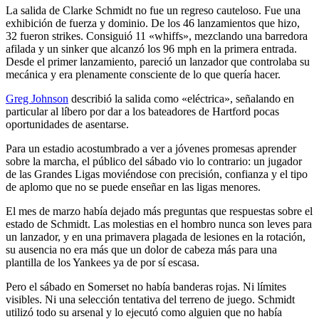
La salida de Clarke Schmidt no fue un regreso cauteloso. Fue una
exhibición de fuerza y dominio. De los 46 lanzamientos que hizo,
32 fueron strikes. Consiguió 11 «whiffs», mezclando una barredora
afilada y un sinker que alcanzó los 96 mph en la primera entrada.
Desde el primer lanzamiento, pareció un lanzador que controlaba su
mecánica y era plenamente consciente de lo que quería hacer.
Greg Johnson
describió la salida como «eléctrica», señalando en
particular al líbero por dar a los bateadores de Hartford pocas
oportunidades de asentarse.
Para un estadio acostumbrado a ver a jóvenes promesas aprender
sobre la marcha, el público del sábado vio lo contrario: un jugador
de las Grandes Ligas moviéndose con precisión, confianza y el tipo
de aplomo que no se puede enseñar en las ligas menores.
El mes de marzo había dejado más preguntas que respuestas sobre el
estado de Schmidt. Las molestias en el hombro nunca son leves para
un lanzador, y en una primavera plagada de lesiones en la rotación,
su ausencia no era más que un dolor de cabeza más para una
plantilla de los Yankees ya de por sí escasa.
Pero el sábado en Somerset no había banderas rojas. Ni límites
visibles. Ni una selección tentativa del terreno de juego. Schmidt
utilizó todo su arsenal y lo ejecutó como alguien que no había