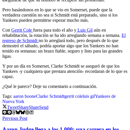
Pero basándonos en lo que se vio en Somerset, puede que la
verdadera cuestión no sea si Schmidt está preparado, sino si los
Yankees pueden permitirse esperar mucho más.
Con
Gerrit Cole
fuera para todo el año y
Luis Gil
aún en
rehabilitación, la rotación se ha ido arreglando semana a semana.
El
regreso de Schmidt
no lo arreglará todo, pero después de lo que
demostró el sábado, podría aportar algo que los Yankees no han
tenido en semanas: un brazo fiable, seguro y listo para las grandes
ligas.
Y por un día en Somerset, Clarke Schmidt se aseguró de que los
Yankees -y cualquiera que prestara atención- recordaran de lo que es
capaz.
¿Qué le parece? Deje su comentario a continuación.
Tags:
aaron boone
Clarke Schmidt
gerrit cole
luis gil
Yankees de
Nueva York
Tweet
Share
Share
Send
Previous Post
Aaron Judge llega a los 1.000: una carrera en los