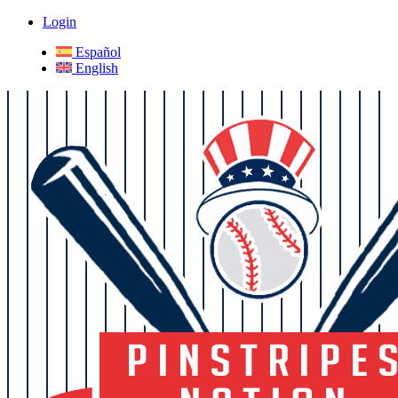
Login
Español
English