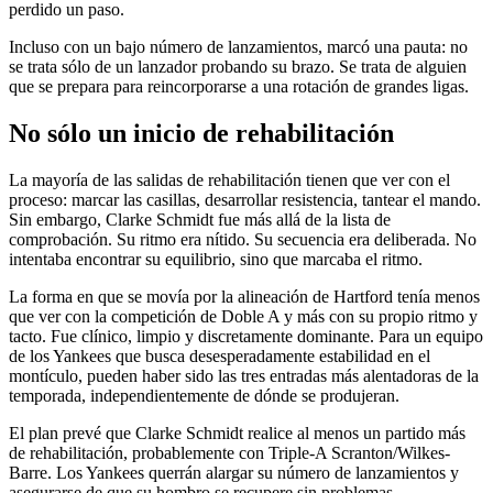
perdido un paso.
Incluso con un bajo número de lanzamientos, marcó una pauta: no
se trata sólo de un lanzador probando su brazo. Se trata de alguien
que se prepara para reincorporarse a una rotación de grandes ligas.
No sólo un inicio de rehabilitación
La mayoría de las salidas de rehabilitación tienen que ver con el
proceso: marcar las casillas, desarrollar resistencia, tantear el mando.
Sin embargo, Clarke Schmidt fue más allá de la lista de
comprobación. Su ritmo era nítido. Su secuencia era deliberada. No
intentaba encontrar su equilibrio, sino que marcaba el ritmo.
La forma en que se movía por la alineación de Hartford tenía menos
que ver con la competición de Doble A y más con su propio ritmo y
tacto. Fue clínico, limpio y discretamente dominante. Para un equipo
de los Yankees que busca desesperadamente estabilidad en el
montículo, pueden haber sido las tres entradas más alentadoras de la
temporada, independientemente de dónde se produjeran.
El plan prevé que Clarke Schmidt realice al menos un partido más
de rehabilitación, probablemente con Triple-A Scranton/Wilkes-
Barre. Los Yankees querrán alargar su número de lanzamientos y
asegurarse de que su hombro se recupere sin problemas.