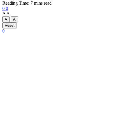
Reading Time: 7 mins read
0
0
A
A
A
A
Reset
0