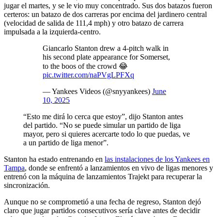
jugar el martes, y se le vio muy concentrado. Sus dos batazos fueron
certeros: un batazo de dos carreras por encima del jardinero central
(velocidad de salida de 111,4 mph) y otro batazo de carrera
impulsada a la izquierda-centro.
Giancarlo Stanton drew a 4-pitch walk in
his second plate appearance for Somerset,
to the boos of the crowd 😂
pic.twitter.com/naPVgLPFXq
— Yankees Videos (@snyyankees)
June
10, 2025
“Esto me dirá lo cerca que estoy”, dijo Stanton antes
del partido. “No se puede simular un partido de liga
mayor, pero si quieres acercarte todo lo que puedas, ve
a un partido de liga menor”.
Stanton ha estado entrenando en
las instalaciones de los Yankees en
Tampa
, donde se enfrentó a lanzamientos en vivo de ligas menores y
entrenó con la máquina de lanzamientos Trajekt para recuperar la
sincronización.
Aunque no se comprometió a una fecha de regreso, Stanton dejó
claro que jugar partidos consecutivos sería clave antes de decidir