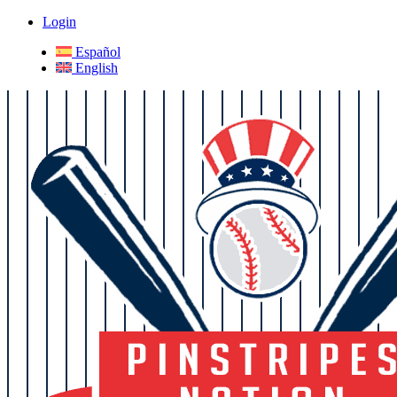
Login
Español
English