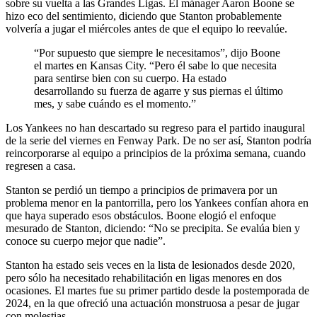
sobre su vuelta a las Grandes Ligas. El mánager Aaron Boone se
hizo eco del sentimiento, diciendo que Stanton probablemente
volvería a jugar el miércoles antes de que el equipo lo reevalúe.
“Por supuesto que siempre le necesitamos”, dijo Boone
el martes en Kansas City. “Pero él sabe lo que necesita
para sentirse bien con su cuerpo. Ha estado
desarrollando su fuerza de agarre y sus piernas el último
mes, y sabe cuándo es el momento.”
Los Yankees no han descartado su regreso para el partido inaugural
de la serie del viernes en Fenway Park. De no ser así, Stanton podría
reincorporarse al equipo a principios de la próxima semana, cuando
regresen a casa.
Stanton se perdió un tiempo a principios de primavera por un
problema menor en la pantorrilla, pero los Yankees confían ahora en
que haya superado esos obstáculos. Boone elogió el enfoque
mesurado de Stanton, diciendo: “No se precipita. Se evalúa bien y
conoce su cuerpo mejor que nadie”.
Stanton ha estado seis veces en la lista de lesionados desde 2020,
pero sólo ha necesitado rehabilitación en ligas menores en dos
ocasiones. El martes fue su primer partido desde la postemporada de
2024, en la que ofreció una actuación monstruosa a pesar de jugar
con molestias.