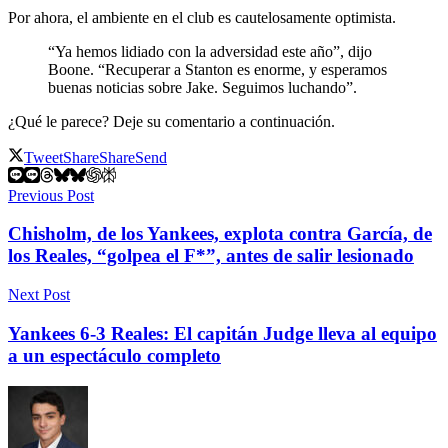
Por ahora, el ambiente en el club es cautelosamente optimista.
“Ya hemos lidiado con la adversidad este año”, dijo
Boone. “Recuperar a Stanton es enorme, y esperamos
buenas noticias sobre Jake. Seguimos luchando”.
¿Qué le parece? Deje su comentario a continuación.
Tweet
Share
Share
Send
Previous Post
Chisholm, de los Yankees, explota contra García, de
los Reales, “golpea el F*”, antes de salir lesionado
Next Post
Yankees 6-3 Reales: El capitán Judge lleva al equipo
a un espectáculo completo