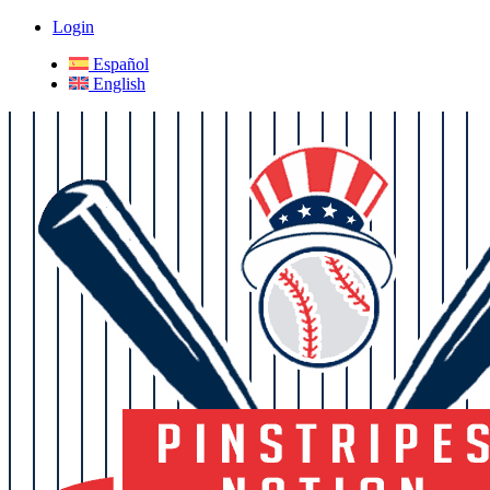
Login
Español
English