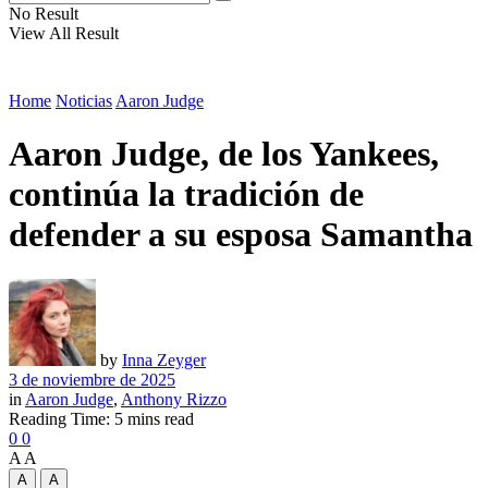
No Result
View All Result
Home
Noticias
Aaron Judge
Aaron Judge, de los Yankees,
continúa la tradición de
defender a su esposa Samantha
by
Inna Zeyger
3 de noviembre de 2025
in
Aaron Judge
,
Anthony Rizzo
Reading Time: 5 mins read
0
0
A
A
A
A