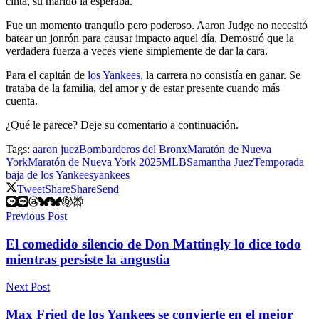
cinta, su marido la esperaba.
Fue un momento tranquilo pero poderoso. Aaron Judge no necesitó
batear un jonrón para causar impacto aquel día. Demostró que la
verdadera fuerza a veces viene simplemente de dar la cara.
Para el capitán de
los Yankees
, la carrera no consistía en ganar. Se
trataba de la familia, del amor y de estar presente cuando más
cuenta.
¿Qué le parece? Deje su comentario a continuación.
Tags:
aaron juez
Bombarderos del Bronx
Maratón de Nueva
York
Maratón de Nueva York 2025
MLB
Samantha Juez
Temporada
baja de los Yankees
yankees
Tweet
Share
Share
Send
Previous Post
El comedido silencio de Don Mattingly lo dice todo
mientras persiste la angustia
Next Post
Max Fried de los Yankees se convierte en el mejor