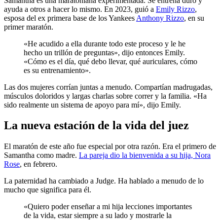
Samantha es una maratoniana experimentada. Se entrena duro y
ayuda a otros a hacer lo mismo. En 2023, guió a
Emily Rizzo
,
esposa del ex primera base de los Yankees
Anthony Rizzo
, en su
primer maratón.
«He acudido a ella durante todo este proceso y le he
hecho un trillón de preguntas», dijo entonces Emily.
«Cómo es el día, qué debo llevar, qué auriculares, cómo
es su entrenamiento».
Las dos mujeres corrían juntas a menudo. Compartían madrugadas,
músculos doloridos y largas charlas sobre correr y la familia. «Ha
sido realmente un sistema de apoyo para mí», dijo Emily.
La nueva estación de la vida del juez
El maratón de este año fue especial por otra razón. Era el primero de
Samantha como madre.
La pareja dio la bienvenida a su hija, Nora
Rose
, en febrero.
La paternidad ha cambiado a Judge. Ha hablado a menudo de lo
mucho que significa para él.
«Quiero poder enseñar a mi hija lecciones importantes
de la vida, estar siempre a su lado y mostrarle la